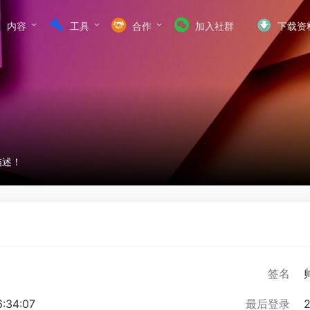
内容
工具
合作
加入社群
下载资
描述！
签名
:34:07
最后登录
2