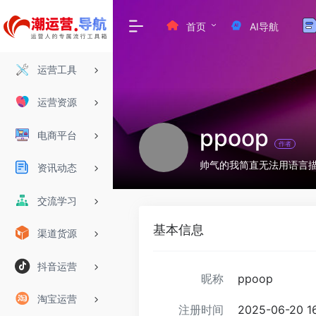
首页
AI导航
运营工具
运营资源
ppoop
电商平台
作者
帅气的我简直无法用语言
资讯动态
交流学习
基本信息
渠道货源
抖音运营
昵称
ppoop
淘宝运营
注册时间
2025-06-20 16