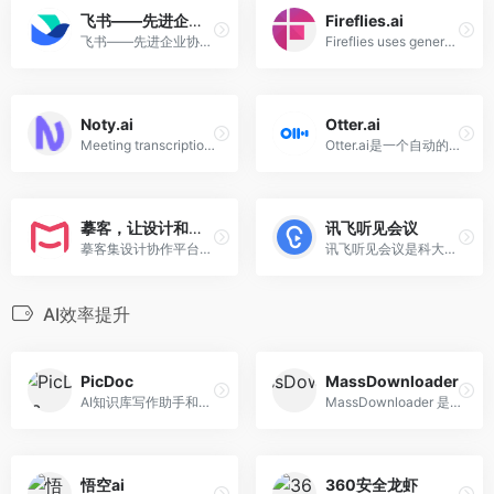
飞书——先进企业协作与管理平台
Fireflies.ai
飞书——先进企业协作与管理平台，不仅一站式整合及时沟通、智能日历、音视频会议、飞书文档、云盘等办公协作套件，更提供飞书OKR、飞书招聘、飞书绩效等组织管理产品，让目标更清晰，信息流动更顺畅，每一个人工作更高效更愉悦。先进团队，先用飞书。
Fireflies uses generative AI to bring ChatGPT to meetings. Generate transcripts and smart summaries for Zoom, Google Meet, Microsoft Teams, Webex and several other platforms.
Noty.ai
Otter.ai
Meeting transcription software for Google Meet and Zoom meetings. Noty.ai covers meeting transcription, note-taking and follow-up drafting and lets users stay engaged in conversations.
Otter.ai是一个自动的会议记录和笔记工具，帮助团队充分利用他们的会议。它可以加入Zoom、Microsoft Teams或谷歌Meet会议，以记录和分享笔记，突出关键要点，并直接将会议幻灯片添加到笔记中。它还包括关键字的摘要和大纲，以帮助团队快速浏览会议笔记、搜索、阅读和播放音频。
摹客，让设计和协作更快更简单
讯飞听见会议
摹客集设计协作平台、原型设计和设计规范为一体，数百万设计师、产品经理和开发工程师必备设计神器、交互原型、标注切图、文档管理。百人团队免费协作。
讯飞听见会议是科大讯飞旗下智能A.I云会议系统平台, A.I转写翻译服务，支持超过500方参会者，提供高清视频会议终端,网络视频会议软件,视频会议解决方案。
AI效率提升
PicDoc
MassDownloader
AI知识库写作助手和可视化输出工具
MassDownloader 是面向AI 创作者、设计师的轻量化在线解析工具，专注解决 AIGC 素材采集需求。
悟空ai
360安全龙虾