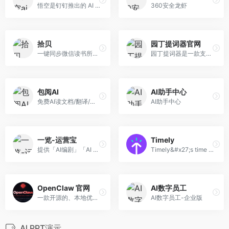
悟空是钉钉推出的 AI 工作平台，基于通义大模型，通过对话式交互帮助你高效完成各类工作任务
360安全龙虾
拾贝
园丁提词器官网
一键同步微信读书所有笔记和划线，并在新标签页回顾
园丁提词器是一款支持智能跟读、智能暂停、智能文案、隐形提词的Windows电脑桌面应用，告别忘词，一镜到底！
包阅AI
AI助手中心
免费AI读文档/翻译/改写
AI助手中心
一览-运营宝
Timely
提供「AI编剧」「AI 绘图」等AIGC工具、不限速的存储下载、素材管理检索、视频协同审阅、视频资产商业变现等服务
Timely&#x27;s time tracking software helps teams stay connected and report accurately across client, project and employee hours.
OpenClaw 官网
AI数字员工
一款开源的、本地优先的AI智能体框架，由程序员彼得·斯坦伯格（Peter Steinberger）开发，核心采用 TypeScript 编写。其标志采用“龙虾”形象，口号为 “The AI that actually does things”。
AI数字员工-企业版
Al PPT演示