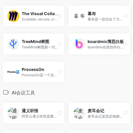
The Visual Collaboration Platform for Every Team
幕布
Scalable, secure, cross-device and enterprise-ready team collaboration whiteboard for distributed teams. Join 50M+ users from around the world.
幕布是一款结合了大纲笔记和思维导图的头脑管理工具
TreeMind树图
boardmix博思白板
TreeMind树图新一代思维导图，便捷的在线思维导图制作软件，专业的思维导图工具，提供大量免费思维导图模板，轻松制作脑图、树形图、鱼骨图、组织架构图、时间轴、时间线等结构思维导图，助力高效梳理思维，激发灵感。
boardmix在线协作白板，集思维导图，流程图、多维表格，笔记文档多种创意表达能力于一体，激发团队创造力无限延伸，免费在线使用。
ProcessOn
ProcessOn是一个在线协作绘图平台，为用户提供最强大、易用的作图工具！支持在线创作流程图、思维导图、组织结构图、网络拓扑图、BPMN、UML图、UI界面原型设计、iOS界面原型设计等……
AI会议工具
通义听悟
麦耳会记
阿里云通义听悟是聚焦音视频内容的工作学习AI助手，依托大模型，帮助用户记录、整理和分析音视频内容，体验用大模型做音视频笔记、整理会议记录。
麦耳会记是思必驰旗下一款集实时语音转写，实时翻译功能为一体的应用软件，主要应用于办公会议、学生网课、客户访谈录音等场景。软件支持边录音、边转写，录音结束后，音频、文本实时同步至PC端、手机端。采用云端存储资料的方式，无论是办公、地铁，还是旅游途中，都可以随时随地查看文档或音频。