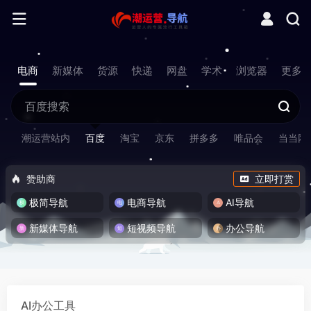
电商
新媒体
货源
快递
网盘
学术
浏览器
更多
潮运营站内
百度
淘宝
京东
拼多多
唯品会
当当网
赞助商
立即打赏
极简导航
电商导航
AI导航
新媒体导航
短视频导航
办公导航
AI办公工具