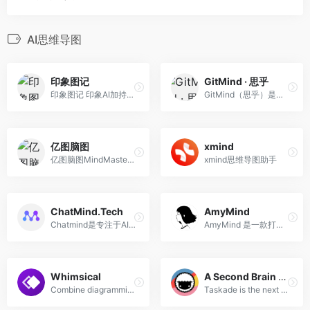
AI思维导图
印象图记
GitMind · 思乎
印象图记 印象AI加持的在线思维导图工具
GitMind（思乎）是一款全平台 在线思维导图脑图架构图制作软件工具，支持手机手机思维导图，Windows/Mac/L多平台操作及内容同步。它提供有海量的架构图，流程图、思维导图模板可供用户直接使用，支持在线制作流程图、思维导图、组织结构图、类图、用例图、ER图、网络拓扑图以及UML图等十多种图形。
亿图脑图
xmind
亿图脑图MindMaster协同版是一款在线思维导图，不仅拥有10w+思维导图模板，支持多人实时在线编辑，还可进行团队管理等高级操作。
xmind思维导图助手
ChatMind.Tech
AmyMind
Chatmind是专注于AI生成思维导图的效率工具, 旨在为用户提供最优质的智能化思维导图方案。
AmyMind 是一款打开即用的思维导图和画板在线工具。AmyMind is a mindmap &amp; whiteboard online tool.You can use it as a mindmap maker,as an ER diagram tool, and more.
Whimsical
A Second Brain for Your Teams
Combine diagramming, whiteboarding, and more with Whimsical.
Taskade is the next generation of team collaboration. Share tasks and projects, and work together like never before with real-time organization, structured note-taking, mind mapping, and in-app video chat. Get work done faster, from anywhere in the world.