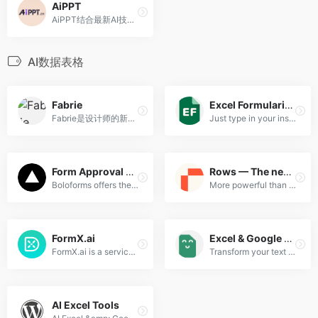
AiPPT
AiPPT结合最新AI技术，为用户提供一键生成高质量PPT的解决方案。无论是职场展示、教育课件还是销售报告，AiPPT均能快速生成符合需求的专业PPT，简化设计流程，提升工作效率。
AI数据表格
Fabrie
Excel Formularizer
Fabrie是设计师的新一代在线设计协作平台，支持白板在线编辑图文、便利贴、思维导图、关联多维表格等功能，灵感收集、设计调研、方案评审、图纸标注、归档一步到位，多人协同，免费使用。
Just type in your instructions and receive the generated functions from us in seconds for free
Form Approval Workflow Software
Rows — The new way to spreadsheet
Boloforms offers the Best Software For Google Forms allowing you to easily create &amp; manage your forms. Learn more about our software &amp; how it can help you.
More powerful than a spreadsheet and more flexible than a reporting tool, Rows is where modern teams build, use and share beautiful spreadsheets.
FormX.ai
Excel & Google Sheets AI Formula Generator
FormX.ai is a service that transforms physical documents to digital structured data with AI technology.
Transform your text instructions into Excel &amp; Google Sheets formulas in seconds with the help of AI.
AI Excel Tools