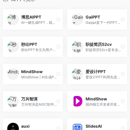
博思AIPPT
GaiPPT
AI一键生成PPT，就用博思AIPPT！
Gaippt是下一代PPT美化神器，基于AI智能辅助，可根据内容生成带有高度结构化可视化的PPT版式，并提供丰富的快捷操作，让PPT设计制作更简单。
秒出PPT
职徒简历52cv
秒出PPT专注为用户提供优质创意办公服务，让个人及企业用户节省时间和人力成本，提高办公效率。服务内容覆盖了PPT模板、高清图片素材、广告模板、免抠元素、优质配图、视频模板、音效配乐等办公人群常用服务。
职徒简历52cv是专业的智能简历制作工具，拥有大量的中英文简历模板、简历案例，可进行智能简历检测，支持金融、互联网、咨询、快销等行业中文简历、英文简历制作，适用于应届生求职、实习、研究生升学等多个场景。
MindShow
爱设计PPT
MindShow | AI生成PPT，快速演示你的想法
爱设计PPT利用先进的AI技术,自动创建并优化PPT模版。爱设计的AI能为您生成适合的,高质量且独特的PPT模版。让你的演示更加专业和吸引人,做PPT就用爱设计PPT,从此设计不求人
万兴智演
MindShow
万兴智演是AIGC软件A股上市公司万兴科技旗下泛知识AI视频演示工具
国内独立开发者开发的输入内容自动生成演示工具
auxi
SlidesAI