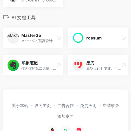
AI Excel &amp; Google Sheets Tools for improved productivity with AI Tools. Generate Excel formulas, write VBA Scripts, and work more efficiently.
AI 文档工具
MasterGo
rossum
MasterGo/莫高设计是AI时代企业级产品设计平台，贯穿产品设计研发的全链条在线协作工具,是可协作的在线sketch、国内版figma，提供在线产品设计、原型图制作设计、网页开发设计、产品交互设计、UI和UX设计工具等功能,支持多人实时协作,可快速搭建设计系统,为产品设计师、交互设计师、工程师以及产品经理提供更简单灵活的工作模式。
印象笔记
墨刀
作为你的第二大脑，记录就用印象笔记。印象笔记可以帮助你高效工作、学习与生活。支持无缝多端同步，快速保存微信、微博、网页等内容，一站式完成信息的收集备份、高效记录、分享和永久保存。
原型设计】专业、可靠、简洁、易懂的在线产品原型工具与产品设计团队协作平台。
关于本站
设为主页
广告合作
免责声明
申请收录
添加桌面