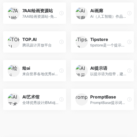
7AAI绘画资源站
Ai画廊
7AAI绘画资源站-免费分享Stable Diffusion、Midjourney、ChatGPT领域的热门AI绘画生成词和AI咒语，分享AIGC教程资源以及AI行业资讯。
Ai（人工智能）作品画廊,Ai关键词分享,ai描述生成器,二次元Ai,novelai-naifu,aitag,mj,midjourney、sd,stable diffusion、dd,disco diffusion作品展示。
TOP.AI
Tipstore
腾讯设计开放平台
tipstore是一个提示词交易平台，为用户提供一个公开透明的提示词交易平台，可以查找和销售各种人工智能(AI)语言模型使用的提示，包括Midjourney, ChatGPT, 文心一格&amp;Stable Diffusion。提示词交易站的用户可以浏览和购买各类AI的提示词，得到提示词后可以生成比较稳定的结果，节约大家的api；如果您是一位优秀的提示词创作者，您可以在这里销售自己的提示词。
绘ai
AI提示语
来自世界各地优秀ai画师精心设计的提示词。
以提示语为纽带，建立人与 AI 可信赖的连接 | 让每个人都能轻松使用 AI，提高 10 倍生产力
AI艺术馆
PromptBase
全球优秀设计师Midjourney生成的AI绘画图片
PromptBase提示词商城：Midjourney、Stable Diffusion、ChatGPT、DALL·E、GPT提示词。