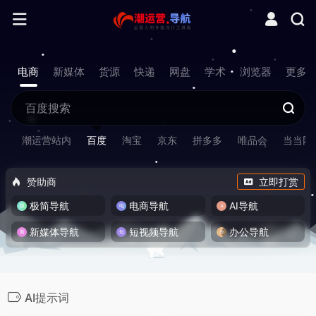
电商
新媒体
货源
快递
网盘
学术
浏览器
更多
潮运营站内
百度
淘宝
京东
拼多多
唯品会
当当网
赞助商
立即打赏
极简导航
电商导航
AI导航
新媒体导航
短视频导航
办公导航
AI提示词