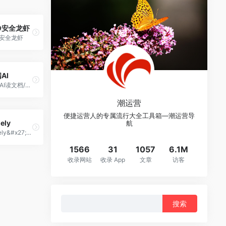
0安全龙虾
0安全龙虾
AI
免费AI读文档/翻译/改写
潮运营
便捷运营人的专属流行大全工具箱—潮运营导
ely
航
Timely&#x27;s time tracking software helps teams stay connected and report accurately across client, project and employee hours.
1566
31
1057
6.1M
收录网站
收录 App
文章
访客
搜
索：