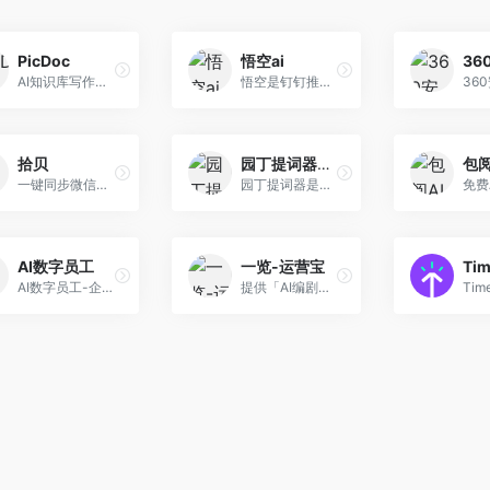
PicDoc
悟空ai
36
AI知识库写作助手和可视化输出工具
悟空是钉钉推出的 AI 工作平台，基于通义大模型，通过对话式交互帮助你高效完成各类工作任务
36
拾贝
园丁提词器官网
包阅
一键同步微信读书所有笔记和划线，并在新标签页回顾
园丁提词器是一款支持智能跟读、智能暂停、智能文案、隐形提词的Windows电脑桌面应用，告别忘词，一镜到底！
AI数字员工
一览-运营宝
Tim
AI数字员工-企业版
提供「AI编剧」「AI 绘图」等AIGC工具、不限速的存储下载、素材管理检索、视频协同审阅、视频资产商业变现等服务