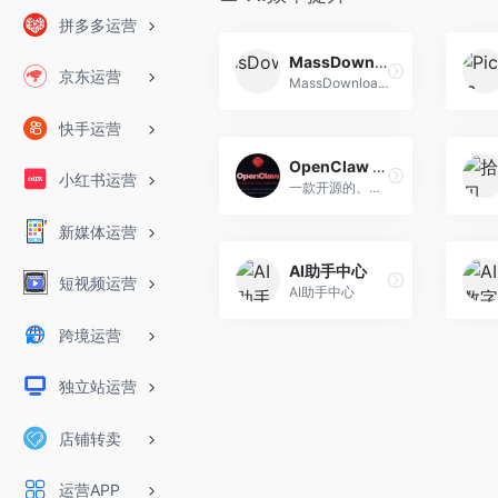
拼多多运营
MassDownloader
京东运营
MassDownloader 是面向AI 创作者、设计师的轻量化在线解析工具，专注解决 AIGC 素材采集需求。
快手运营
OpenClaw 官网
小红书运营
一款开源的、本地优先的AI智能体框架，由程序员彼得·斯坦伯格（Peter Steinberger）开发，核心采用 TypeScript 编写。其标志采用“龙虾”形象，口号为 “The AI that actually does things”。
新媒体运营
AI助手中心
短视频运营
AI助手中心
跨境运营
独立站运营
店铺转卖
运营APP