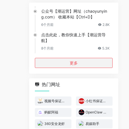
公众号【潮运营】网址（chaoyunyin
g.com） 收藏本站【Ctrl+D】
6个月前
2.8K
点击此处，教你快速上手【潮运营导
航】
8个月前
5.3K
更多
热门网址
视频号保证金规则
小红书保证金规则
蚂蚁阿福
OpenClaw 官网
360安全龙虾
易媒助手