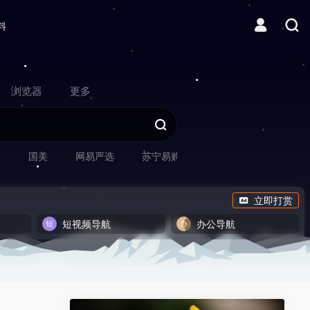
料
浏览器
更多
网
国美
网易严选
苏宁易购
立即打赏
短视频导航
办公导航