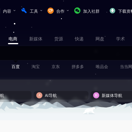
内容
工具
合作
加入社群
下载资
电商
新媒体
货源
快递
网盘
学术
百度
淘宝
京东
拼多多
唯品会
当当
导航
AI导航
新媒体导航