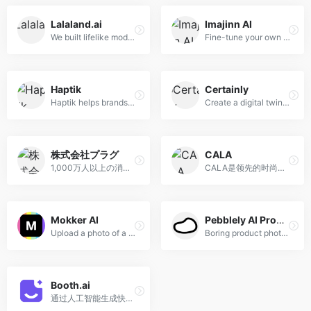
Lalaland.ai
Imajinn AI
We built lifelike models so you can validate and enrich your 3D designs before your produce. Inspired by real people, generated with AI.
Fine-tune your own AI models in minutes to generate amazing images of anyone or anything ...anywhere.
Haptik
Certainly
Haptik helps brands acquire, convert, engage, &amp; delight users with AI-driven, personalized, conversational experiences across 20 channels &amp; 100+ languages.
Create a digital twin of your best salesperson with Certainly to maximize profits and boost efficiencies through conversations.
株式会社プラグ
CALA
1,000万人以上の消費者調査の結果を学習したAIが消費者のパッケージデザインに対する好意度を調査。1画像15,000円、結果表示までわずか10秒と、低価格・短時間での調査が可能に。パッケージデザイン開発における様々な問題を解決に導きます。
CALA是领先的时尚设计界面，它将整个设计过程——从产品构思到电子商务支持和订单履行——统一为一个单一的数字平台。CALA适用于任何品牌：大型老牌零售商、中型时装公司和独立设计师。
Mokker AI
Pebblely AI Product Photography
Upload a photo of a product and Mokker AI magically replaces the background in a realistic way - no more photoshop looks. Try it for free.
Boring product photos? Pebblely helps you create beautiful photos in seconds with AI
Booth.ai
通过人工智能生成快速、廉价、高质量的图像，无需实物样本。通过上传您自己产品的图像，并通过编写简单的提示轻松生成专业级产品照片，并创建您想要的结果。