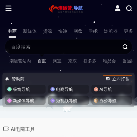
电商
新媒体
货源
快递
网盘
学术
浏览器
更多
潮运营站内
百度
淘宝
京东
拼多多
唯品会
当当网
赞助商
立即打赏
极简导航
电商导航
AI导航
新媒体导航
短视频导航
办公导航
AI电商工具