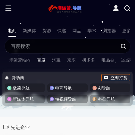
电商
新媒体
货源
快递
网盘
学术
浏览器
更多
潮运营站内
百度
淘宝
京东
拼多多
唯品会
当当网
赞助商
立即打赏
极简导航
电商导航
AI导航
新媒体导航
短视频导航
办公导航
先进企业