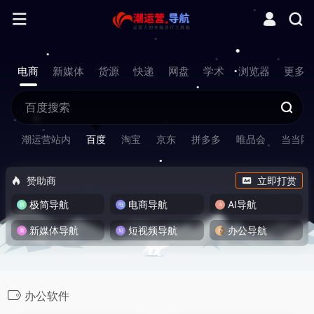
电商
新媒体
货源
快递
网盘
学术
浏览器
更多
潮运营站内
百度
淘宝
京东
拼多多
唯品会
当当网
赞助商
立即打赏
极简导航
电商导航
AI导航
新媒体导航
短视频导航
办公导航
办公软件