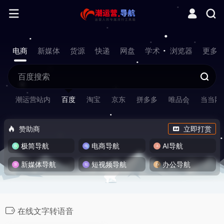
电商
新媒体
货源
快递
网盘
学术
浏览器
更多
潮运营站内
百度
淘宝
京东
拼多多
唯品会
当当网
赞助商
立即打赏
极简导航
电商导航
AI导航
新媒体导航
短视频导航
办公导航
在线文字转语音