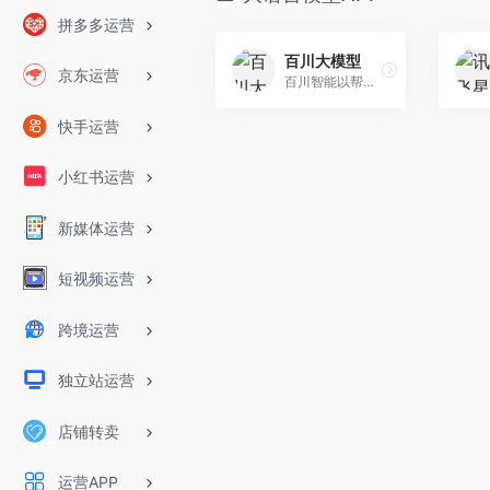
拼多多运营
百川大模型
京东运营
百川智能以帮助大众轻松、普惠地获取世界知识和专业服务为使命，致力于通过语言AI的突破，构建中国最优秀的大模型底座。百川大模型，融合了意图理解、信息检索以及强化学习技术，结合有监督微调与人类意图对齐，在知识问答、文本创作领域表现突出。
快手运营
小红书运营
新媒体运营
短视频运营
跨境运营
独立站运营
店铺转卖
运营APP