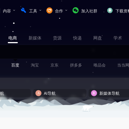
内容
工具
合作
加入社群
下载资
电商
新媒体
货源
快递
网盘
学术
百度
淘宝
京东
拼多多
唯品会
当当
导航
AI导航
新媒体导航