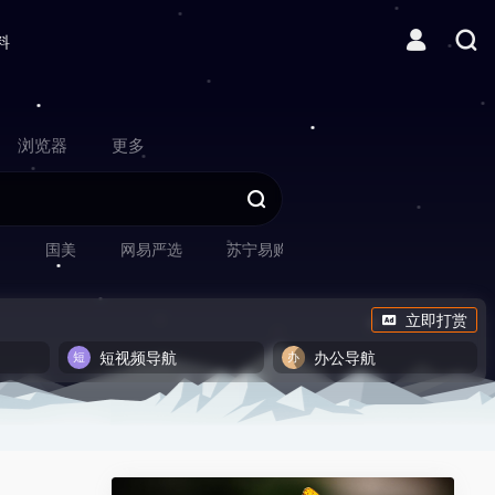
料
浏览器
更多
网
国美
网易严选
苏宁易购
立即打赏
短视频导航
办公导航