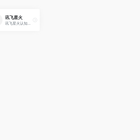
讯飞星火
讯飞星火认知大模型，是由科大讯飞推出的新一代认知智能大模型，拥有跨领域的知识和语言理解能力，能够基于自然对话方式理解与执行任务，提供语言理解、知识问答、逻辑推理、数学题解答、代码理解与编写等多种能力。