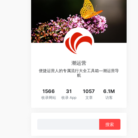
潮运营
便捷运营人的专属流行大全工具箱—潮运营导
航
1566
31
1057
6.1M
收录网站
收录 App
文章
访客
搜
索：