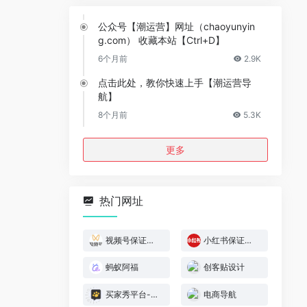
公众号【潮运营】网址（chaoyunyin
g.com） 收藏本站【Ctrl+D】
6个月前
2.9K
点击此处，教你快速上手【潮运营导
航】
8个月前
5.3K
更多
热门网址
视频号保证金规则
小红书保证金规则
蚂蚁阿福
创客贴设计
买家秀平台-模特喵喵
电商导航