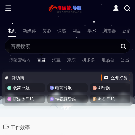
电商
新媒体
货源
快递
网盘
学术
浏览器
更多
潮运营站内
百度
淘宝
京东
拼多多
唯品会
当当网
赞助商
立即打赏
极简导航
电商导航
AI导航
新媒体导航
短视频导航
办公导航
工作效率