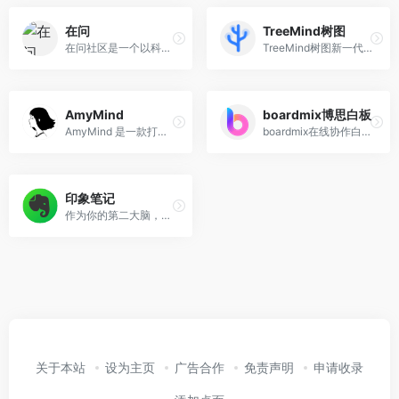
在问
TreeMind树图
在问社区是一个以科技普及为使命的免费开源社区，致力于为广大用户提供世界知识和专业服务。在问社区集成了众多优秀的大语言模型，用户可以轻松地获取和使用这些模型实现自然语言处理、智能问答、文本创作等多种功能。此外，我们还支持AI作画、文档分析、在线检索和思维导图等功能，帮助用户更高效地获取和处理信息。在问社区秉持开放、共享的精神，欢迎广大用户加入我们，共同探索科技的魅力。
TreeMind树图新一代思维导图，便捷的在线思维导图制作软件，专业的思维导图工具，提供大量免费思维导图模板，轻松制作脑图、树形图、鱼骨图、组织架构图、时间轴、时间线等结构思维导图，助力高效梳理思维，激发灵感。
AmyMind
boardmix博思白板
AmyMind 是一款打开即用的思维导图和画板在线工具。AmyMind is a mindmap &amp; whiteboard online tool.You can use it as a mindmap maker,as an ER diagram tool, and more.
boardmix在线协作白板，集思维导图，流程图、多维表格，笔记文档多种创意表达能力于一体，激发团队创造力无限延伸，免费在线使用。
印象笔记
作为你的第二大脑，记录就用印象笔记。印象笔记可以帮助你高效工作、学习与生活。支持无缝多端同步，快速保存微信、微博、网页等内容，一站式完成信息的收集备份、高效记录、分享和永久保存。
关于本站
设为主页
广告合作
免责声明
申请收录