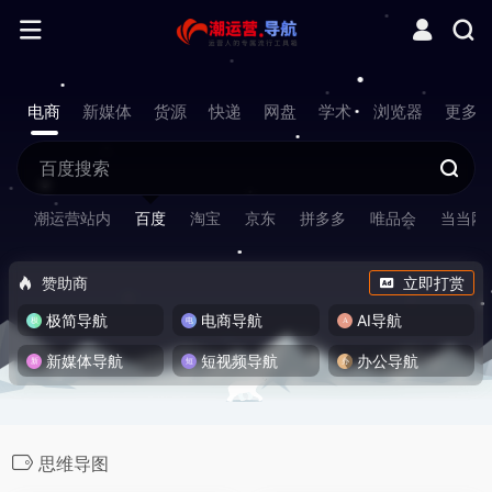
电商
新媒体
货源
快递
网盘
学术
浏览器
更多
潮运营站内
百度
淘宝
京东
拼多多
唯品会
当当网
赞助商
立即打赏
极简导航
电商导航
AI导航
新媒体导航
短视频导航
办公导航
思维导图