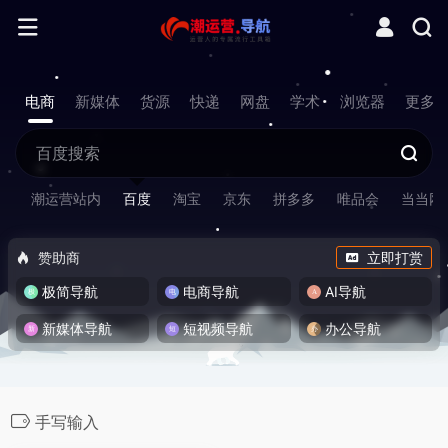
电商
新媒体
货源
快递
网盘
学术
浏览器
更多
潮运营站内
百度
淘宝
京东
拼多多
唯品会
当当网
赞助商
立即打赏
极简导航
电商导航
AI导航
新媒体导航
短视频导航
办公导航
手写输入