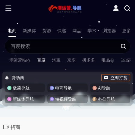
电商
新媒体
货源
快递
网盘
学术
浏览器
更多
潮运营站内
百度
淘宝
京东
拼多多
唯品会
当当网
赞助商
立即打赏
极简导航
电商导航
AI导航
新媒体导航
短视频导航
办公导航
招商