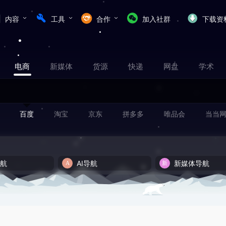
内容
工具
合作
加入社群
下载资
电商
新媒体
货源
快递
网盘
学术
百度
淘宝
京东
拼多多
唯品会
当当
导航
AI导航
新媒体导航