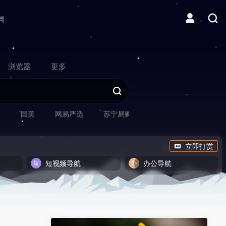
料
浏览器
更多
网
国美
网易严选
苏宁易购
立即打赏
短视频导航
办公导航