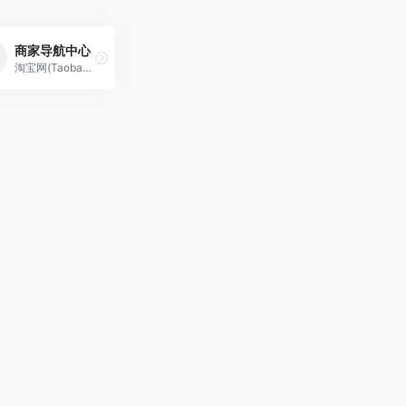
商家导航中心
淘宝网(Taobao.com)作为专业的购物网站拥有全球时尚前沿的消费者购物集市,100%认证网上商城及超值二手商品区，同时购物安全，产品丰富，应有尽有,任你选购,让你尽享网上在线购物乐趣！