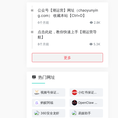
公众号【潮运营】网址（chaoyunyin
g.com） 收藏本站【Ctrl+D】
6个月前
2.8K
点击此处，教你快速上手【潮运营导
航】
8个月前
5.3K
更多
热门网址
视频号保证金规则
小红书保证金规则
蚂蚁阿福
OpenClaw 官网
360安全龙虾
易媒助手