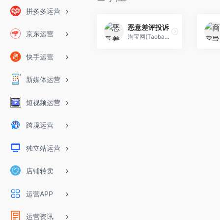
拼多多运营
恶意差评投诉
京东运营
淘宝网(Taobao.com)作为专业的购物网站拥有全球时尚前沿的消费者购物集市,100%认证网上商城及超值二手商品区，同时购物安全，产品丰富，应有尽有,任你选购,让你尽享网上在线购物乐趣！
快手运营
新媒体运营
短视频运营
跨境运营
独立站运营
店铺转卖
运营APP
运营资讯