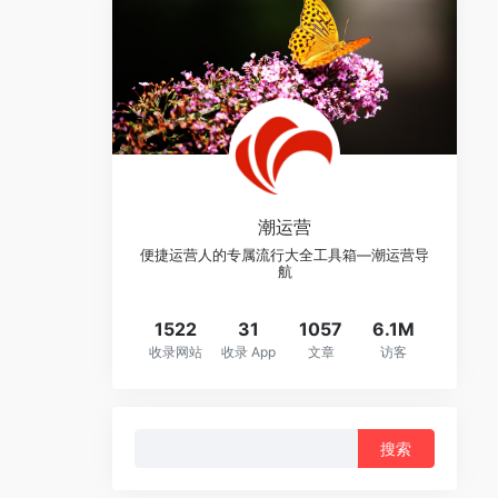
潮运营
便捷运营人的专属流行大全工具箱—潮运营导
航
1522
31
1057
6.1M
收录网站
收录 App
文章
访客
搜
索：