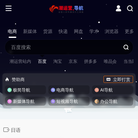
电商
新媒体
货源
快递
网盘
学术
浏览器
更多
潮运营站内
百度
淘宝
京东
拼多多
唯品会
当当网
赞助商
立即打赏
极简导航
电商导航
AI导航
新媒体导航
短视频导航
办公导航
日语