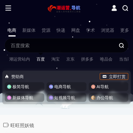
电商
新媒体
货源
快递
网盘
学术
浏览器
更多
潮运营站内
百度
淘宝
京东
拼多多
唯品会
当当网
赞助商
立即打赏
极简导航
电商导航
AI导航
新媒体导航
短视频导航
办公导航
旺旺照妖镜