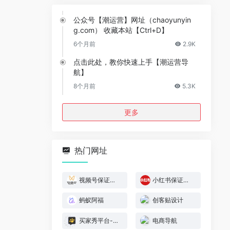
公众号【潮运营】网址（chaoyunyin
g.com） 收藏本站【Ctrl+D】
6个月前
2.9K
点击此处，教你快速上手【潮运营导
航】
8个月前
5.3K
更多
热门网址
视频号保证金规则
小红书保证金规则
蚂蚁阿福
创客贴设计
买家秀平台-模特喵喵
电商导航