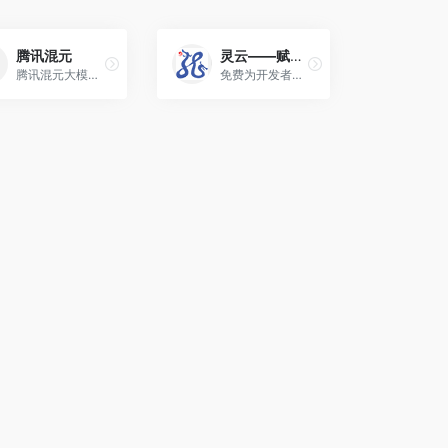
腾讯混元
灵云——赋能百业 共享AI未来
腾讯混元大模型是由腾讯研发的大语言模型，具备跨领域知识和自然语言理解能力，实现基于人机自然语言对话的方式，理解用户指令并执行任务，帮助用户实现人获取信息，知识和灵感。
免费为开发者提供语音合成(TTS)、语音识别(ASR)、手写识别(HWR)、光学字符识别(OCR)、语义理解(NLU)、机器翻译(MT)等全方位智能人机交互能力……