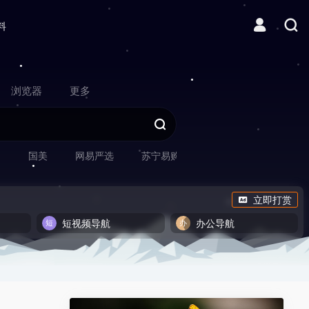
料
浏览器
更多
网
国美
网易严选
苏宁易购
立即打赏
短视频导航
办公导航