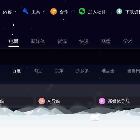
内容
工具
合作
加入社群
下载资
电商
新媒体
货源
快递
网盘
学术
百度
淘宝
京东
拼多多
唯品会
当当
导航
AI导航
新媒体导航