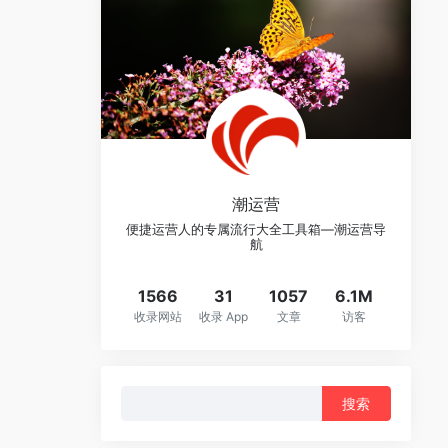
潮运营
便捷运营人的专属流行大全工具箱—潮运营导
航
1566
31
1057
6.1M
收录网站
收录 App
文章
访客
搜
索：