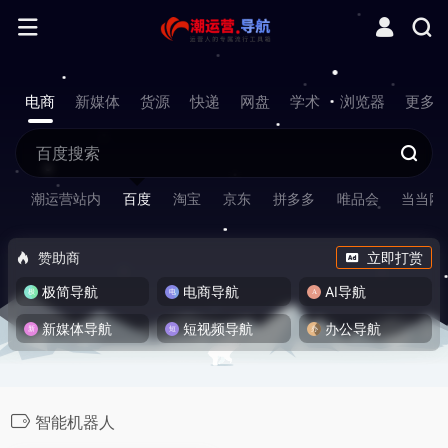
电商
新媒体
货源
快递
网盘
学术
浏览器
更多
潮运营站内
百度
淘宝
京东
拼多多
唯品会
当当网
赞助商
立即打赏
极简导航
电商导航
AI导航
新媒体导航
短视频导航
办公导航
智能机器人