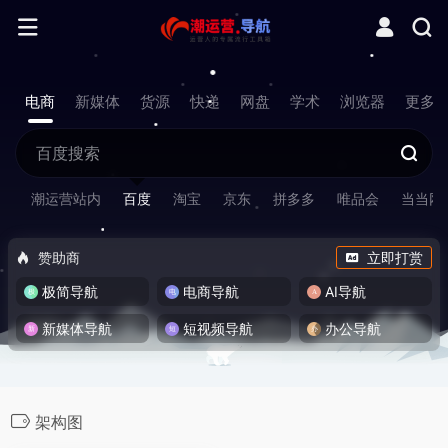
电商
新媒体
货源
快递
网盘
学术
浏览器
更多
潮运营站内
百度
淘宝
京东
拼多多
唯品会
当当网
赞助商
立即打赏
极简导航
电商导航
AI导航
新媒体导航
短视频导航
办公导航
架构图