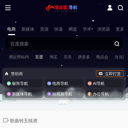
电商
新媒体
货源
快递
网盘
学术
浏览器
更多
潮运营站内
百度
淘宝
京东
拼多多
唯品会
当当网
赞助商
立即打赏
极简导航
电商导航
AI导航
新媒体导航
短视频导航
办公导航
歌曲转五线谱