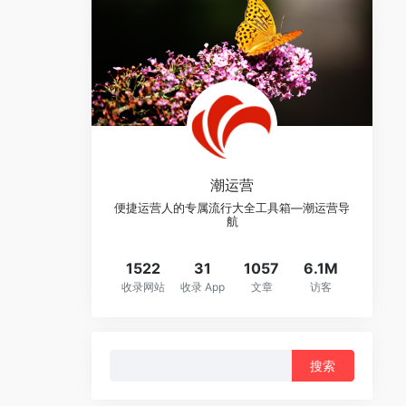
潮运营
便捷运营人的专属流行大全工具箱—潮运营导
航
1522
31
1057
6.1M
收录网站
收录 App
文章
访客
搜
索：