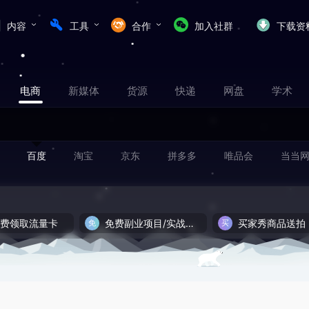
内容
工具
合作
加入社群
下载资
电商
新媒体
货源
快递
网盘
学术
百度
淘宝
京东
拼多多
唯品会
当当
免费领取流量卡
免费副业项目/实战推荐
买家秀商品送拍