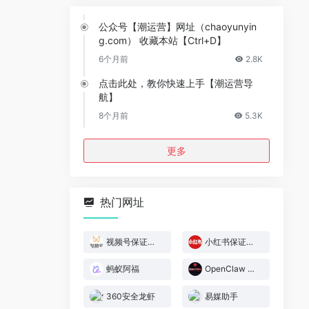
公众号【潮运营】网址（chaoyunyin
g.com） 收藏本站【Ctrl+D】
6个月前
2.8K
点击此处，教你快速上手【潮运营导
航】
8个月前
5.3K
更多
热门网址
视频号保证金规则
小红书保证金规则
蚂蚁阿福
OpenClaw 官网
360安全龙虾
易媒助手