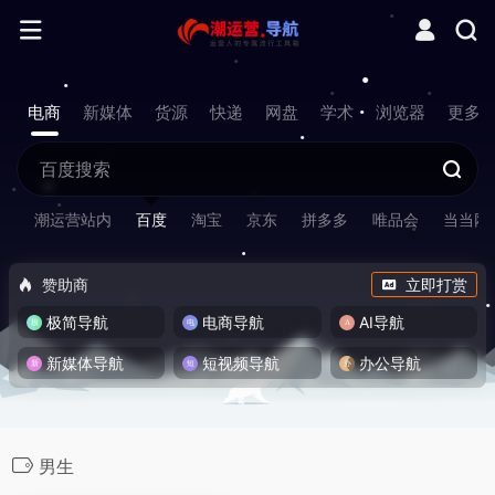
电商
新媒体
货源
快递
网盘
学术
浏览器
更多
潮运营站内
百度
淘宝
京东
拼多多
唯品会
当当网
赞助商
立即打赏
极简导航
电商导航
AI导航
新媒体导航
短视频导航
办公导航
男生