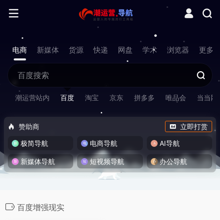
电商
新媒体
货源
快递
网盘
学术
浏览器
更多
潮运营站内
百度
淘宝
京东
拼多多
唯品会
当当网
赞助商
立即打赏
极简导航
电商导航
AI导航
新媒体导航
短视频导航
办公导航
百度增强现实