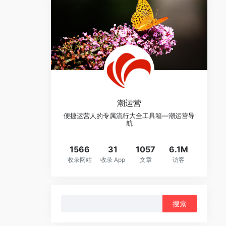
潮运营
便捷运营人的专属流行大全工具箱—潮运营导
航
1566
31
1057
6.1M
收录网站
收录 App
文章
访客
搜
索：