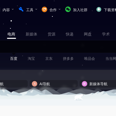
内容
工具
合作
加入社群
下载资
电商
新媒体
货源
快递
网盘
学术
百度
淘宝
京东
拼多多
唯品会
当当
导航
AI导航
新媒体导航