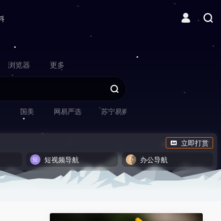
料
浏览器
更多
网
国美
网易严选
苏宁易购
立即打赏
短视频导航
办公导航