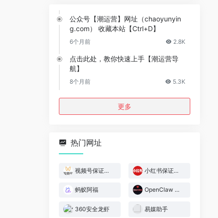
公众号【潮运营】网址（chaoyunyin
g.com） 收藏本站【Ctrl+D】
6个月前
2.8K
点击此处，教你快速上手【潮运营导
航】
8个月前
5.3K
更多
热门网址
视频号保证金规则
小红书保证金规则
蚂蚁阿福
OpenClaw 官网
360安全龙虾
易媒助手