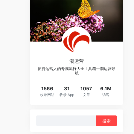
潮运营
便捷运营人的专属流行大全工具箱—潮运营导
航
1566
31
1057
6.1M
收录网站
收录 App
文章
访客
搜
索：