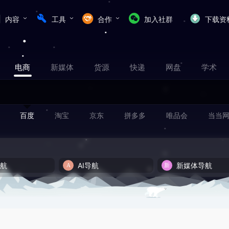
内容
工具
合作
加入社群
下载资
电商
新媒体
货源
快递
网盘
学术
百度
淘宝
京东
拼多多
唯品会
当当
导航
AI导航
新媒体导航