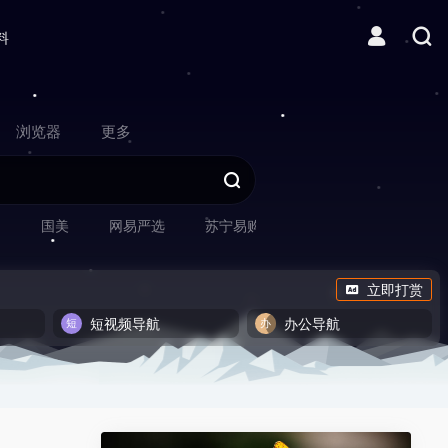
料
浏览器
更多
网
国美
网易严选
苏宁易购
立即打赏
短视频导航
办公导航