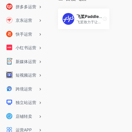
拼多多运营
飞桨PaddlePaddle
京东运营
飞桨致力于让深度学习技术的创新与应用更简单。具有以下特点：同时支持动态图和静态图，兼顾灵活性和效率；精选应用效果最佳算法模型并提供官方支持；真正源于产业实践，提供业界最强的超大规模并行深度学习能力；推理引擎一体化设计，提供训练到多端推理的无缝对接；唯一提供系统化技术服务与支持的深度学习平台
快手运营
小红书运营
新媒体运营
短视频运营
跨境运营
独立站运营
店铺转卖
运营APP