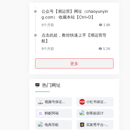
公众号【潮运营】网址（chaoyunyin
g.com） 收藏本站【Ctrl+D】
6个月前
2.8K
点击此处，教你快速上手【潮运营导
航】
8个月前
5.3K
更多
热门网址
视频号保证金规则
小红书保证金规则
蚂蚁阿福
创客贴设计
电商导航
买家秀平台-模特喵喵