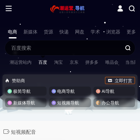
电商
新媒体
货源
快递
网盘
学术
浏览器
更多
潮运营站内
百度
淘宝
京东
拼多多
唯品会
当当网
赞助商
立即打赏
极简导航
电商导航
AI导航
新媒体导航
短视频导航
办公导航
短视频配音