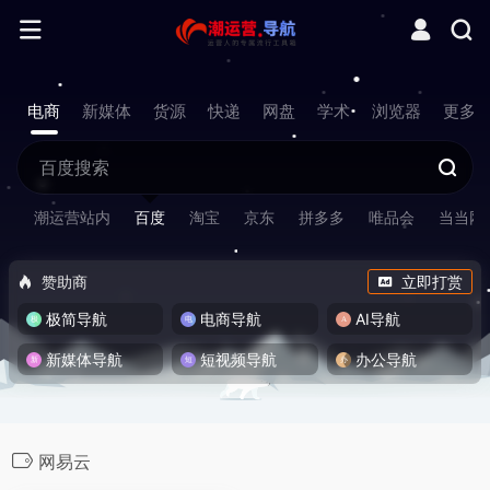
电商
新媒体
货源
快递
网盘
学术
浏览器
更多
潮运营站内
百度
淘宝
京东
拼多多
唯品会
当当网
赞助商
立即打赏
极简导航
电商导航
AI导航
新媒体导航
短视频导航
办公导航
网易云