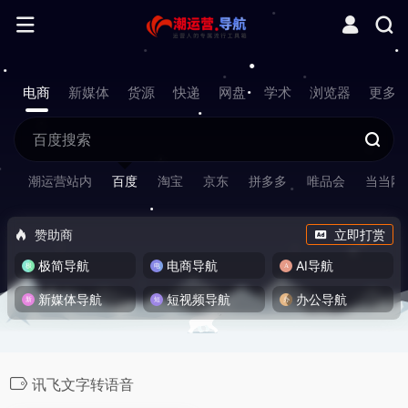
电商
新媒体
货源
快递
网盘
学术
浏览器
更多
潮运营站内
百度
淘宝
京东
拼多多
唯品会
当当网
赞助商
立即打赏
极简导航
电商导航
AI导航
新媒体导航
短视频导航
办公导航
讯飞文字转语音