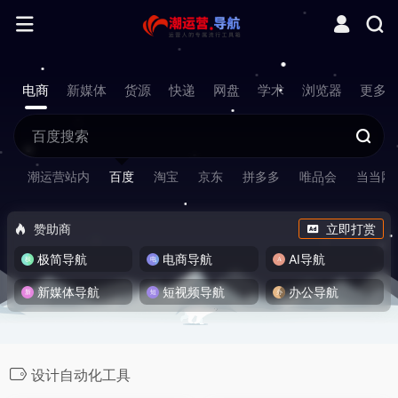
电商
新媒体
货源
快递
网盘
学术
浏览器
更多
潮运营站内
百度
淘宝
京东
拼多多
唯品会
当当网
赞助商
立即打赏
极简导航
电商导航
AI导航
新媒体导航
短视频导航
办公导航
设计自动化工具