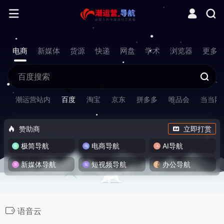
电商
新媒体
货源
快递
网盘
学术
浏览器
更多
潮运营站内
百度
淘宝
京东
拼多多
唯品会
当当网
赞助商
立即打赏
极简导航
电商导航
AI导航
新媒体导航
短视频导航
办公导航
语音云