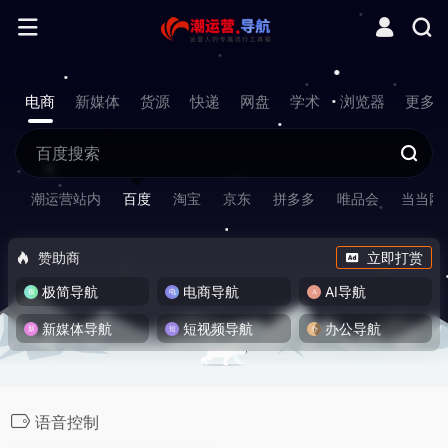
电商
新媒体
货源
快递
网盘
学术
浏览器
更多
潮运营站内
百度
淘宝
京东
拼多多
唯品会
当当网
赞助商
立即打赏
极简导航
电商导航
AI导航
新媒体导航
短视频导航
办公导航
语音控制