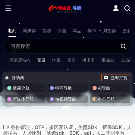
电商
新媒体
货源
快递
网盘
学术
浏览器
更多
潮运营站内
百度
淘宝
京东
拼多多
唯品会
当当网
赞助商
立即打赏
极简导航
电商导航
AI导航
新媒体导航
短视频导航
办公导航
身份管理，OTP，多因素认证，美颜SDK，抠像SDK，人
脸搜索，人脸比对，滤镜sdk，SDK，api，人工智能平台