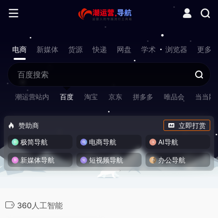
电商
新媒体
货源
快递
网盘
学术
浏览器
更多
潮运营站内
百度
淘宝
京东
拼多多
唯品会
当当网
赞助商
立即打赏
极简导航
电商导航
AI导航
新媒体导航
短视频导航
办公导航
360人工智能