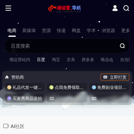
电商
新媒体
货源
快递
网盘
学术
浏览器
更多
潮运营站内
百度
淘宝
京东
拼多多
唯品会
当当网
赞助商
立即打赏
礼品代发一键发货
点我免费领取流量卡
免费副业项目/实战推荐
买家秀商品送拍
AI社区