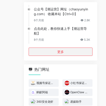
公众号【潮运营】网址（chaoyunyin
g.com） 收藏本站【Ctrl+D】
6个月前
2.8K
点击此处，教你快速上手【潮运营导
航】
8个月前
5.3K
更多
热门网址
视频号保证金规则
小红书保证金规则
蚂蚁阿福
OpenClaw 官网
360安全龙虾
易媒助手