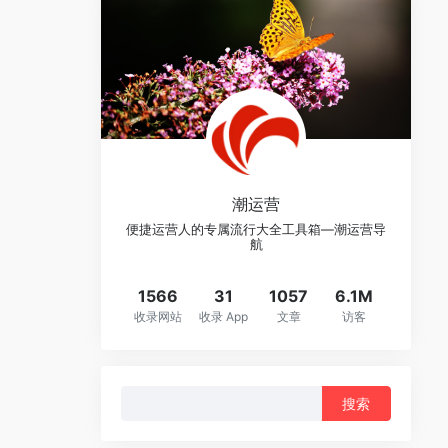
潮运营
便捷运营人的专属流行大全工具箱—潮运营导
航
1566
31
1057
6.1M
收录网站
收录 App
文章
访客
搜
索：