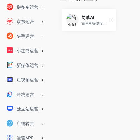
拼多多运营
简单AI
京东运营
简单AI提供全面的AI社区服务，包括AI作图、文生图prompt社区、AI文案、AI头像、AI素材、AI设计等。以“快人一步，轻松玩转AI” 为理念，致力于让每一个用户都能便捷地使用和理解人工智能。
快手运营
小红书运营
新媒体运营
短视频运营
跨境运营
独立站运营
店铺转卖
运营APP