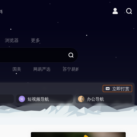
料
浏览器
更多
网
国美
网易严选
苏宁易购
立即打赏
短视频导航
办公导航