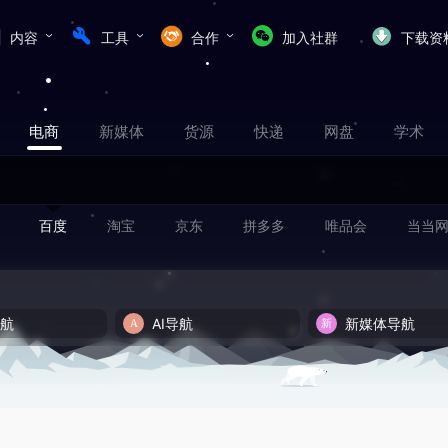
内容
工具
合作
加入社群
下载资
电商
新媒体
货源
快递
网盘
学术
百度
淘宝
京东
拼多多
唯品会
当当
导航
AI导航
新媒体导航