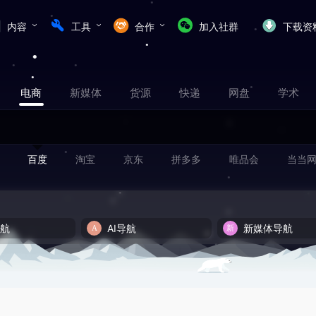
内容
工具
合作
加入社群
下载资
电商
新媒体
货源
快递
网盘
学术
百度
淘宝
京东
拼多多
唯品会
当当
导航
AI导航
新媒体导航