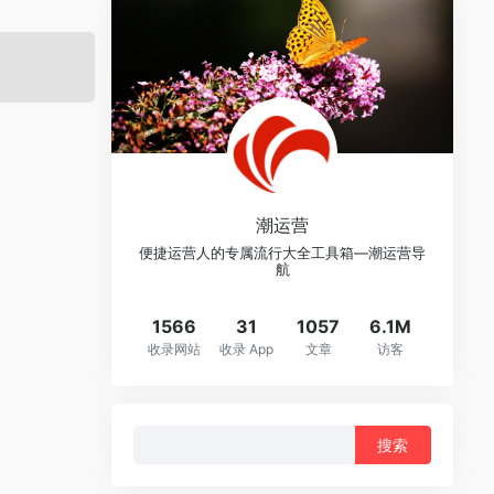
潮运营
便捷运营人的专属流行大全工具箱—潮运营导
航
1566
31
1057
6.1M
收录网站
收录 App
文章
访客
搜
索：