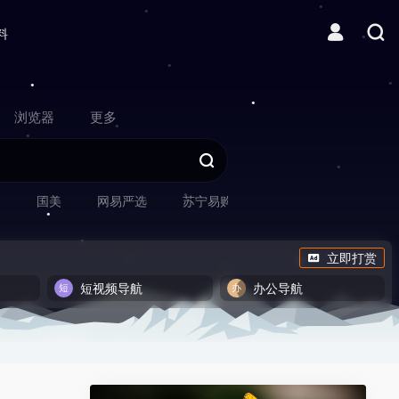
料
浏览器
更多
网
国美
网易严选
苏宁易购
立即打赏
短视频导航
办公导航