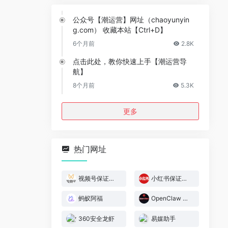
公众号【潮运营】网址（chaoyunyin
g.com） 收藏本站【Ctrl+D】
6个月前
2.8K
点击此处，教你快速上手【潮运营导
航】
8个月前
5.3K
更多
热门网址
视频号保证金规则
小红书保证金规则
蚂蚁阿福
OpenClaw 官网
360安全龙虾
易媒助手