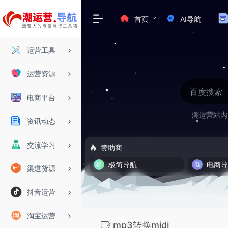
首页
AI导航
运营工具
运营资源
电商平台
潮运营站内
资讯动态
交流学习
赞助商
极简导航
电商
渠道货源
抖音运营
淘宝运营
mp3转换midi