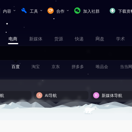
内容
工具
合作
加入社群
下载资
电商
新媒体
货源
快递
网盘
学术
百度
淘宝
京东
拼多多
唯品会
当当
导航
AI导航
新媒体导航