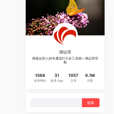
潮运营
便捷运营人的专属流行大全工具箱—潮运营导
航
1566
31
1057
6.1M
收录网站
收录 App
文章
访客
搜
索：