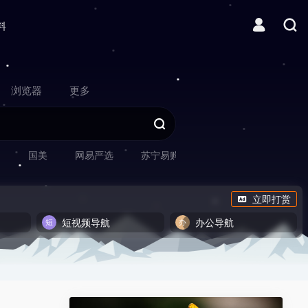
料
浏览器
更多
网
国美
网易严选
苏宁易购
立即打赏
短视频导航
办公导航