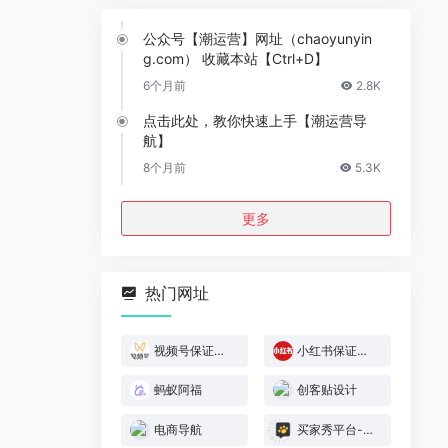
公众号【潮运营】网址（chaoyunyin
g.com） 收藏本站【Ctrl+D】
6个月前
2.8K
点击此处，教你快速上手【潮运营导
航】
8个月前
5.3K
更多
热门网址
视频号保证金规则
小红书保证金规则
蚂蚁阿福
创客贴设计
电商导航
买家秀平台-模特喵喵