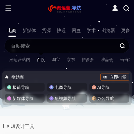
电商
新媒体
货源
快递
网盘
学术
浏览器
更多
潮运营站内
百度
淘宝
京东
拼多多
唯品会
当当网
赞助商
立即打赏
极简导航
电商导航
AI导航
新媒体导航
短视频导航
办公导航
UI设计工具