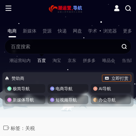
电商
新媒体
货源
快递
网盘
学术
浏览器
更多
潮运营站内
百度
淘宝
京东
拼多多
唯品会
当当网
赞助商
立即打赏
极简导航
电商导航
AI导航
新媒体导航
短视频导航
办公导航
标签：关税