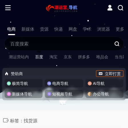
电商
新媒体
货源
快递
网盘
学术
浏览器
更多
潮运营站内
百度
淘宝
京东
拼多多
唯品会
当当网
赞助商
立即打赏
极简导航
电商导航
AI导航
新媒体导航
短视频导航
办公导航
标签：找货源