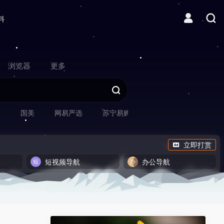
料
浏览器
更多
网
国美
网易严选
苏宁易购
立即打赏
短视频导航
办公导航