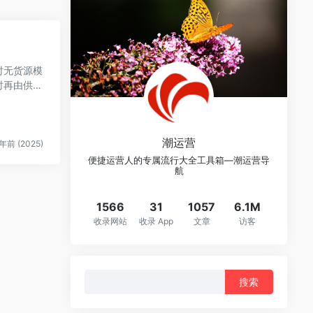
时无货源模
时再由供应
潮运营
年前 (2025)
便捷运营人的专属流行大全工具箱—潮运营导
航
1566
31
1057
6.1M
收录网站
收录 App
文章
访客
搜
索：