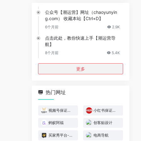
公众号【潮运营】网址（chaoyunyin
g.com） 收藏本站【Ctrl+D】
6个月前
2.9K
点击此处，教你快速上手【潮运营导
航】
8个月前
5.4K
更多
热门网址
视频号保证金规则
小红书保证金规则
蚂蚁阿福
创客贴设计
买家秀平台-模特喵喵
电商导航