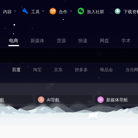
内容
工具
合作
加入社群
下载资
电商
新媒体
货源
快递
网盘
学术
百度
淘宝
京东
拼多多
唯品会
当当
导航
AI导航
新媒体导航