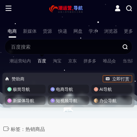
电商
新媒体
货源
快递
网盘
学术
浏览器
更多
潮运营站内
百度
淘宝
京东
拼多多
唯品会
当当网
赞助商
立即打赏
极简导航
电商导航
AI导航
新媒体导航
短视频导航
办公导航
标签：热销商品