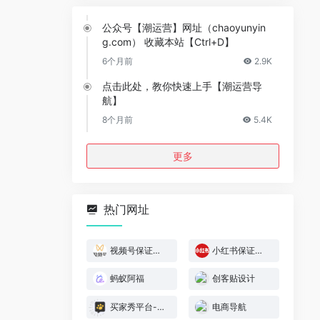
公众号【潮运营】网址（chaoyunyin
g.com） 收藏本站【Ctrl+D】
6个月前
2.9K
点击此处，教你快速上手【潮运营导
航】
8个月前
5.4K
更多
热门网址
视频号保证金规则
小红书保证金规则
蚂蚁阿福
创客贴设计
买家秀平台-模特喵喵
电商导航