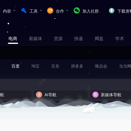
内容
工具
合作
加入社群
下载资
电商
新媒体
货源
快递
网盘
学术
百度
淘宝
京东
拼多多
唯品会
当当
导航
AI导航
新媒体导航