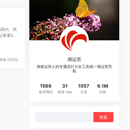
为国内、跨
潮运营
年前 (2025)
便捷运营人的专属流行大全工具箱—潮运营导
航
1566
31
1057
6.1M
收录网站
收录 App
文章
访客
搜
索：