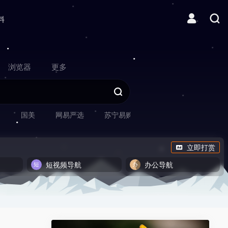
料
浏览器
更多
网
国美
网易严选
苏宁易购
立即打赏
短视频导航
办公导航