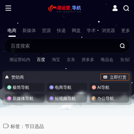
电商
新媒体
货源
快递
网盘
学术
浏览器
更多
潮运营站内
百度
淘宝
京东
拼多多
唯品会
当当网
赞助商
立即打赏
极简导航
电商导航
AI导航
新媒体导航
短视频导航
办公导航
标签：节日选品