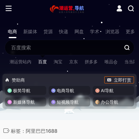
电商
新媒体
货源
快递
网盘
学术
浏览器
更多
潮运营站内
百度
淘宝
京东
拼多多
唯品会
当当网
赞助商
立即打赏
极简导航
电商导航
AI导航
新媒体导航
短视频导航
办公导航
标签：阿里巴巴1688