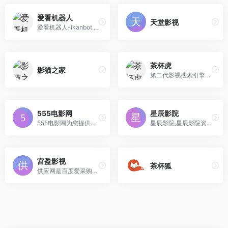
爱看机器人
天堂影视
爱看机器人-ikanbot.com,是一个利用网络爬虫技术检索全网免费在线观看影视资源的搜素引擎。
茶杯虎
影猫之家
第二代影视搜索引擎，通过电影名、演员、导演等关键词进行搜索，直达电影资源站，与茶杯狐,51搜剧,电影淘淘,电影狗等引擎不同的是增加了影视评论以及剧情详细介绍，未来会增加影视下载，让电影搜索类更高效、更便捷、更精准！
555电影网
星辰影院
555电影网为您提供最新热播电视剧、电影大全、动漫、综艺节目推荐和排行榜，并可在线免费观看最新动作片、喜剧片、爱情片、日剧、韩剧、国产剧、美剧等影视大全，看高清电影电视剧尽在555电影网。
星辰影院,星辰影院资源网,拥有海量高清电影,电视剧,综艺,动漫等资源供你在线观看,为影视爱好者提供无广告无插件电影和电视剧服务!
宫盈影视
茶杯狐
供应网是百度爱采购合作B2B网站，为供应商提供免费B2B信息发布、B2B免费网站大全与百度爱采购入驻服务，帮助采购商快速便捷触达优质商家，平台已覆盖机械、五金、建材、化工、苗木、仪器仪表等B2B行业大类大全。