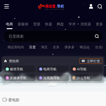
电商
新媒体
货源
快递
网盘
学术
浏览器
更多
潮运营站内
百度
淘宝
京东
拼多多
唯品会
当当网
赞助商
立即打赏
极简导航
电商导航
AI导航
新媒体导航
短视频导航
办公导航
爱电影