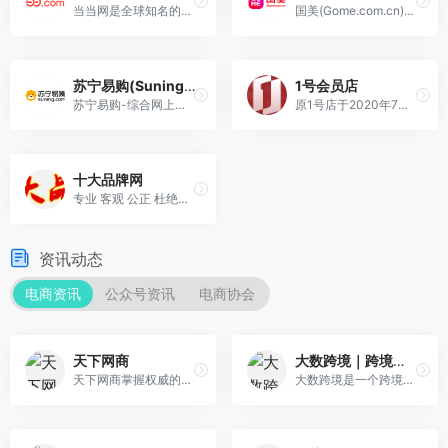
当当网是全球知名的综合性网上购物商城
国美(Gome.com.cn)国美电器唯一官方网上商城
苏宁易购(Suning.com)
1号会员店
苏宁易购-综合网上购物平台，商品涵盖家电、手机、电脑、超市、母婴、服装、百货、海外购等品类。
原1号店于2020年7月22日正式升级为1号会员店
十大品牌网
专业 客观 公正 杜绝刷票 查询免费 谢绝竞价排名！
资讯动态
电商资讯
公众号资讯
电商协会
天下网商
大数跨境｜跨境电商从业者专属的媒体平台
天下网商掌握权威的电商资讯和人脉，专注为新网商提供专业原创的电商资讯、知识，同时还提供天猫和淘宝商家集培训、营销、实战于一体的系统化服务，成为电商第一入口
大数跨境是一个跨境电商互联网平台，是给更多想要跨境出海、在海外掘金的人们搭建的平台，帮您轻松了解海外信息和海外趋势，为您解读海外资讯、行业洞察、卖家生态，助力品牌走向世界。