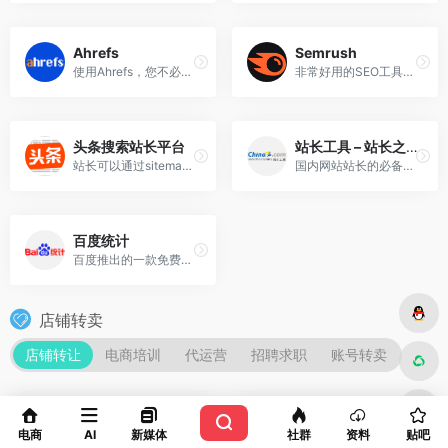
Ahrefs
Semrush
使用Ahrefs，您不必成为SEO专业人士就可以使网站排名更高，并获得更多流量。
非常好用的SEO工具，分析不同国家关键词的搜索量，及广告点击，关键词难度。
头条搜索站长平台
站长工具 – 站长之家
站长可以通过sitemap提交、流量索引量监控、抓取频次上限调整等工具进行数据提交、数据监控以及压力控制。
国内网站站长的必备工具
百度统计
百度推出的一款免费的专业网站流量分析工具
店铺转卖
店铺转让
电商培训
代运营
招聘求职
账号转卖
领铺网 – 网店交易平台
舞泡
电商
AI
新媒体
社群
资料
贴吧
领铺网天猫商城转让平台,专注于天猫店铺转让,淘宝店铺转让,淘宝网店转让,海量一手网店出售,了解最新天猫转让价格,提供天猫代入驻开店服务,买卖网店,选择领铺网!
舞泡领跑买卖天猫淘宝等网店,创立网店买卖行业10年的大平台。