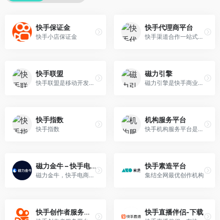
快手保证金
快手代理商平台
快手小店保证金
快手渠道合作一站式服务平台。提供商务管理、高效协作、代理成长等全面服务。赋能快手合作伙伴效率提升,创建渠道共赢生态。
快手联盟
磁力引擎
快手联盟是移动开发者短视频商业生态联盟，秉持着“视频即服务”的理念，致力于提供创新的短视频/直播商业解决方案，实现用户时长增加、黏性增强，助力用户增长与变现LTV的提升。快手联盟包含广告联盟、内容联盟两种业务形态，旨在通过丰富的优质短视频内容和直播能力，引领行业进入联盟3.0时代。
磁力引擎是快手商业化营销服务平台，旗下拥有磁力聚星、磁力金牛、信息流广告等一系列广告产品、商业服务工具和平台，助力品牌打造快手营销新主场。2021年，磁力引擎提出“新市井商业”全新定位，在公域有广度、私域有粘性、商域有闭环的生态下，品牌可以持续在快手实现扩圈、连接、经营和洞察四大价值。
快手指数
机构服务平台
快手指数
快手机构服务平台是一个为内容创作机构、直播公会、服务号服务商提供的一站式经营平台。支持机构开通对公合作资质、对公结算服务，参与机构评级享受官方扶持，获取官方信息等；并提供成员管理、数据分析、推广工具等功能，帮助机构提升经营能力
磁力金牛 – 快手电商商家广告投放平台
快手素造平台
磁力金牛，快手电商商家一体化营销平台，整合电商投放能力，全链提升营销效果，磁力金牛让生意智能化，让营销简单化。
集结全网最优创作机构
快手创作者服务平台
快手直播伴侣-下载