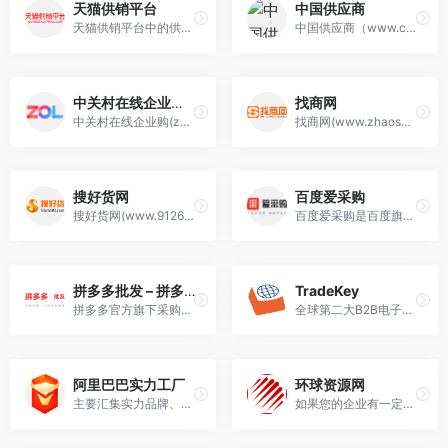
天猫供销平台
中国供应商
天猫供销平台中的供应商大多数都是已经入驻了天猫平台的品牌商家，由这些品牌商家提供货源。在你的淘宝店绑定了供销平台之后，商铺中所上架的货物是不需要自己再去采购和囤货的。
中国供应商（www.china.cn）国内优质的B2B网站，是中小企业老板推广的B2B平台，是百度爱采购官方合作平台。中国供应商一直秉承“推进诚信贸易、创建国际品牌”的宗旨，专注于为企业提供互联网推广服务。
中关村在线企业购 – ZOL企业购
找商网
中关村在线企业购(zol.com)是专业的b2b电商采购平台,为政府、企业等采购单位提供一站式、定制化、智能化的云采购解决方案和精准报价等服务,包括电脑、办公设备采购,员工福利采购等
找商网(www.zhaosw.com)是一家专注于服务中国互联网电商的公司，致力于为国内中小电商企业提供精准营销效果广告平台，且和百度爱采购深度合作。
搜好货网
百度爱采购
搜好货网(www.912688.com)互联网+ 智能营销云 B2B电子商务平台，为您提供丰富的B2B行业资讯、供应、求购、库存信息、品牌信息等，是企业做电子商务网络贸易的网站平台。
百度爱采购是百度旗下的B2B垂直搜索引擎，旨在帮助用户一站直达全网商品信息，触达海量优质商家。
拼多多批发 – 拼多多官方采购批发平台
TradeKey
拼多多官方旗下采购批发平台~
全球第二大B2B电子商务平台，也是近年来最受外贸行业关注的外贸B2B网站。
阿里巴巴实力工厂
环球资源网
主要汇集实力品牌、源头厂家和品牌代理。这些商家不仅有比大市场会员更严格的入驻门槛，更经过国际权威认证机构进行深度验厂验商。
如果您的企业有一定的网络海外推广资金，环球资源网应该是首选。