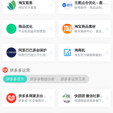
淘宝逛逛
主图点击优化 – 鹿班
淘宝官方逛逛
使用条件：商品达到一定曝光量，会进入我们的搜索场景—主图测图专属商品池，入池后才能进行测图
商品优化
淘宝商品素材
平台给您提供智慧型优化工具，对您的商品信息作出优化推荐~
银河素材中心，直击流量的大门！非常重要！
阿里巴巴原创保护
淘商机
阿里巴巴致力于打造健康而富有能量的原创发展平台，释放每一位原创商家的极致创造力
淘宝官方赋能商家的产品工具，依托于九大算法模型，可按需挖掘你想要的蓝海市场
拼多多运营
拼多多官方
拼多多数据分析
拼多多运营工具
拼多多商家后台，一站式店铺管理工作台，0元开店坐享流量红利，高效店铺工具轻松上手，与百万卖家交流经营心得
快团团 微信社群团购小程序
拼多多-社交电商引领者，官方入驻平台，0元开店1分钟入驻。开网店就选拼多多，新电商新机遇。社交电商流量红利期，获客成本超低，抢占巨额流量入口极速打造爆款。拼多多商家后台，全流程开店教程，从新手入门到进阶玩法，手把手教你开网店，已经有上千万卖家在拼多多入驻赚钱了。入驻、上新、货源、客服、物流、售后，一切问题在拼多多都迎刃而解。海量资源位，超多无门槛活动，新店老店都能上。超多店铺营销推广工具，新手开店不怕没客源。专属对接小二，帮你解决店铺运营困惑。
快团团是拼多多旗下微信社群团购小程序，助力微信生态内商家经营私域流量，致力于提供“找货-找人-把货/服务卖给人”的全链路解决方法，为商家的用户们提供优质社群购物体验。