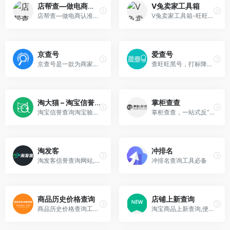
店帮查—做电商认准店帮查
V兔卖家工具箱
店帮查—做电商认准店帮查
V兔卖家工具箱-旺旺照妖镜 黑号查询 旺旺强行打标 关键词卡首屏 生意参谋插件 淘宝卖家工具箱
京查号
爱查号
京查号是一款为商家提供买家信誉查询的工具型产品，有效排查降权黑号、评价折叠号、差评号、抽检号、恶意退款号、故意找茬号等劣质账号，净化产业生态，避免降权损失。
查旺旺黑号，打标降权数据一目了然，让客户防骗不睬坑
淘大猫 – 淘宝信誉查询
掌柜查查
淘宝信誉查询淘宝验号工具箱,查小号淘宝极速验号,淘宝账号查询等各种淘宝周平均点数查询,淘口令二维码魔搜查询小号权重等等上,淘大猫都有它的个性，一款百万卖家工具!
掌柜查查，一站式反“恶”专家，拥有百万级电商恶人数据库，通过浏览器插件对店铺订单进行自动甄别和过滤，排除恶意买家。支持天猫，淘宝，京东，拼多多等众多电商平台，免费试用。
淘发客
冲排名
淘发客信誉查询网站,免费提供淘宝买家信誉查询、淘宝卖家信誉查询、淘宝信用等级查询等各项淘宝信誉查询服务，是淘宝防降权、淘宝小号查询必备工具箱。
冲排名查询工具必备
商品历史价格查询
店铺上新查询
商品历史价格查询工具让您轻松掌握商品的历史价格趋势，辨别商品真假促销，支持淘宝历史价格查询、天猫历史价格查询、京东历史价格查询等，是一款不可多得的购物神器。
淘宝商品上新查询,便于分析同行上新情况。