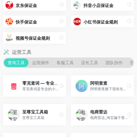
京东保证金
抖音小店保证金
快手保证金
小红书保证金规则
视频号保证金规则
运营工具
查询工具
运营插件
客服工具
店长工具
团队协作
思
零克查词 — 专业的小红书、抖音、B站、小红书敏感词检测工具
阿明查查
零克查词是专业的小红书敏感词和违规词检测工具，同时具备抖音敏感词，快手敏感词，B站敏感词检测功能，是内容创作者的内容优化必备工具。
阿明查查旗下现有生意参谋工具、超级推荐工具以及三大平台详情页工具。阿明查查致力于服务电商人，助力电商人直观的掌握市场情况，高效办公。
至尊宝工具箱
电商雷达
至尊宝工具箱
电商雷达_淘宝骗子查询_淘宝骗子曝光_淘宝骗子举报中心