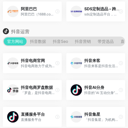
阿里巴巴
SDS定制选品 – 跨境电商DIY产品铺货平台
阿里巴巴（1688.com）是全球企业间（B2B）电子商务的著名品牌。
sds定制选品平台，开放式diy定制选品平台，提供一站式跨境电商定制选品铺货服务，满足亚马逊等跨境电商平台卖家在产品开发铺货上的各类需求。
抖音运营
官方网站
抖音数据
抖音Seo
抖音营销
带货选品
直
抖音电商官网
抖音来客
抖音电商致力于成为用户发现并获得优价好物的首选平台。同时，抖音电商积极引入优质合作伙伴，为商家变现提供多元的选择。短视频、商家自播、主播带货，满足商家达人多形式变现需求。
抖音来客是抖音生活服务官方提供的商家经营平台，0元免费入驻开店，享受抖音百亿流量红利。提供海量经营工具帮助商家上品，经营，履约，促活，营销。支持达人推广，商家直播，抖音本地推，商家优惠券等多种营销工具。专业的服务团队运营指导，定期免费课程指导经营。
抖音电商罗盘数据
抖音AI分身
「罗盘」是抖音电商推出的官方数据产品矩阵，基于抖音电商全域数据（内容场+货架场）为商家及达人提供全面数策服务，旗下「罗盘·经营」为单店视角，让店铺经营可诊断可优化，「罗盘·策略」为多店多号的品牌视角，让生意增长有洞察有方向。「罗盘·达人」，为达人及机构视角，看清带货全链路数据（人群分析、内容创意、选品策略）
抖音的“AI 互动分身”是抖音近期内测的一项功能，主要面向网红大 V。点击主播头像，即可进入 AI 互动空间，得到具有主播个性特征的对话体验。
直播服务平台
抖音集星
直播服务平台
「抖音集星」为机构提供一站式便捷高效的达人管理工具，包括但不限于机构与达人的绑定/解绑、分账结算、短视频/直播/商品/推广数据分析、纠纷仲裁、权限划分等功能保障机构和达人的权利义务，提升机构运营效率，规范行业生态