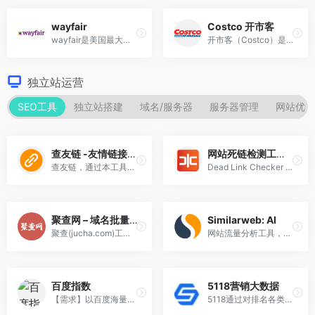
wayfair
Costco 开市客
wayfair是美国最大的家居电商平台，采取轻资产运营模式，毛利水平和运营效率较高，在全球有超过15,000家供应商为其旗下5大品牌提供产品和服务，并逐步自建物流。
开市客（Costco）是美国最大的连锁会员制仓储量贩店，于1976年加州圣迭戈成立的Price Club，七年后华盛顿州西雅图成立的好市多，在2009年是美国第三大、世界第九大零售商。
独立站运营
SEO工具
独立站搭建
域名/服务器
服务器管理
网站优化
查友链 -友情链接查询
网站死链检测工具 – dead link checker
查友链，通过本工具可以批量查询指定网站的友情链接在百度电脑端和移动端权重以及对方是否链接本站，可以识破骗链接
Dead Link Checker 是一款用于检测网站中死链（失效链接或无效链接）的工具。它可以帮助用户识别网页上那些无法访问的内部或外部链接，从而提升网站的质量和用户体验。
聚查网 – 域名批量查询工具
Similarweb: AI
聚查(jucha.com)工具是一款在线域名批量查询工具，可在线查询域名whois信息，域名建站历史、icp备案、域名权重和域名收录等有关域名属性信息，支持自定义离线查询，多条件筛选，结果更准确。
网站流量分析工具，分析竞争对手网站排名、流量
百度指数
5118营销大数据
【需求】以百度海量网民行为数据为基础的数据分享平台。
5118通过对排名各类大数据挖掘,提供关键词挖掘,行业词库,站群权重监控,关键词排名监控,指数词,流量词挖掘工具等排名工作人员必备百度站长工具平台