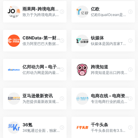
雨果网-跨境电商智能服务平台
亿欧
致力于为跨境电商从业者提供跨境进出口、外贸、国内外财经政策等新闻资讯的跨境电商智能服务平台。
亿欧EqualOcean是一家专注科技+产业+投资的信息平台和智库；成立于2014年2月，总部位于北京，用户/客户覆盖超过50个国家或地区。
CBNData-第一财经商业数据中心
钛媒体
借力阿里巴巴大数据，整合中国最大的财经媒体集团（第一财经）优势资源，以商业数据研究报告、数据指数、定制化咨询等为核心产品，同时通过数据可视化新闻、活动、视频/直播等形式……
钛媒体是国内首家TMT公司人社群媒体，最有钛度的一人一媒体平台，集信息交流融合、IT技术信息、新媒体于一身的媒体平台。
亿邦动力网 – 电子商务新闻门户
跨境知道
亿邦动力网是国内最大的电子商务专业媒体
跨境知道是出口跨境电商行业领先的互联网资源服务平台
亚马逊最新资讯
电商在线 – 电商资讯第一入口
为您提供最新政策规则、开店服务动态 与全面官方资讯
专注电商行业的观点分享平台。整合和精编全网资讯、多方位信息覆盖。
36氪
千牛头条
36氪通过全面，独家的视角为用户深度剖析最前沿的资讯，致力于让一部分人先看到未来，内容涵盖快讯，科技，金融，投资，房产，汽车，互联网，股市，教育，生活，职场等
千牛头条目前有3.5亿用户，日活跃用户超过7000万。