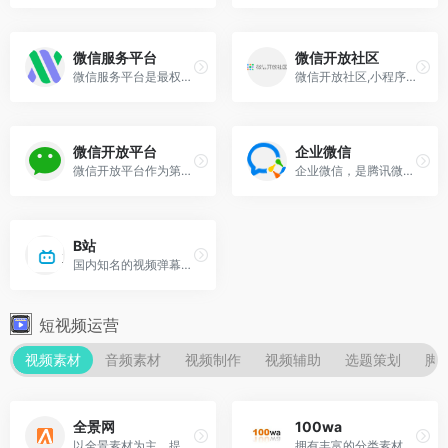
微信服务平台
微信开放社区
微信服务平台是最权威的微信小程序相关服务、服务商的推荐及撮合平台，集优质小程序saas模板、定制化行业解决方案，持接口能力（API）、插件等开发服务以及MCN直播整合营销代运营...
微信开放社区,小程序,微信服务市场,微信服务平台,微信学堂
微信开放平台
企业微信
微信开放平台作为第三方移动程序提供接口，使用户可将第三方程序的内容发布给好友或分享至朋友圈，第三方内容借助微信平台获得更广泛的传播。从而形成了一种主流的线上线下微信互...
企业微信，是腾讯微信团队为企业打造的专业办公管理工具。与微信一致的沟通体验，丰富免费的OA应用，并与微信消息、小程序、微信支付等互通，助力企业高效办公和管理。全面安全保...
B站
国内知名的视频弹幕网站。
短视频运营
视频素材
音频素材
视频制作
视频辅助
选题策划
脚
全景网
100wa
以全景素材为主。提供全景图片、视频、AR等等。
拥有丰富的分类素材。视频质量很高。