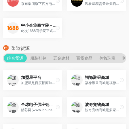
京东集团旗下官方电商培训品牌
观看课程需登录天猫店铺主/子帐号，C店无权观看
中小企业商学院 – 1688商学院
此次1688商学院正式更名为中小企业商学院，这代表着原来基于1688网站的电商基操培训模式将会升级，中小企业商学院将在电商基操培训上进行培训内容的扩展、围绕电商人才培训、企业管……
渠道货源
综合货源
服装鞋包
五金建材
百货食品
美妆珠宝
跨
加盟星平台
福禄聚采商城
加盟星是百度招商加盟行业垂直搜索引擎，打造权威项目认证和评估体系，精准直连创业者和项目方，提供一站式项目咨询和服务，助力轻松创业。为创业者提供各类加盟品牌，包括加盟费用、加盟条件、加盟电话、加盟政策、加盟扶持等创业者关心的招商加盟项目信息，帮助创业者直联项目方，获得最新最全的项目信息。
福禄聚采商城是福禄控股旗下一站式数字商品采购平台,主要业务有：爱奇艺/腾讯/优酷视频会员,QQ/优酷音乐会员,喜马拉雅音频会员,美团/奈雪/肯德基生活服务卡券,奈雪的茶礼品卡,京东E卡,游戏点卡,会员数字商品批发采购,兑换码,欢迎选购
全球电子供应链智慧平台
波奇宠物商城
猎芯网(www.Ichunt.com)是国内外知名的专业IC芯片、电子元器件采购商城平台,IC交易网站.为客户提供电子元器件现货批发采购,IC采购,进口报关,电子元器件寄售,供应链金融等一站式电子元器件采购服务.
波奇宠物商城是多家知名宠物用品官方授权宠物商城.在波奇不仅有各种知名品牌的狗粮,猫粮,还能找到宠物玩具,宠物日用品等多种宠物用品.选择波奇，健康宠物生活从波奇开始。