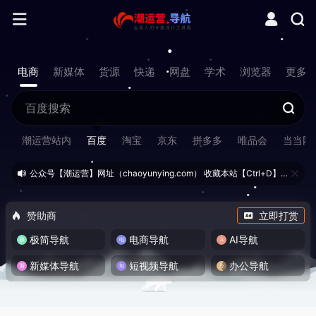
电商
新媒体
货源
快递
网盘
学术
浏览器
更多
潮运营站内
百度
淘宝
京东
拼多多
唯品会
当当网
公众号【潮运营】网址（chaoyunying.com） 收藏本站【Ctrl+D】 (01/28)
赞助商
立即打赏
极简导航
电商导航
AI导航
新媒体导航
短视频导航
办公导航