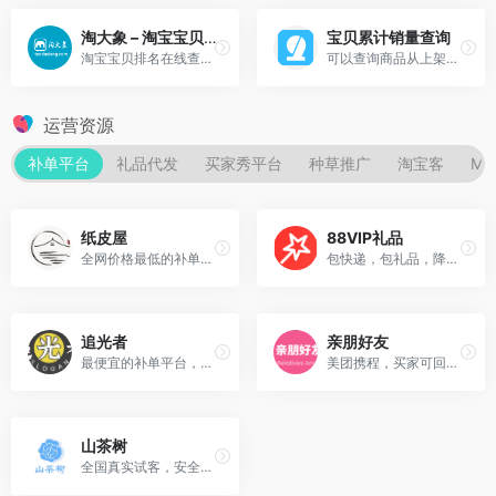
淘大象 – 淘宝宝贝排名在线查询
宝贝累计销量查询
淘宝宝贝排名在线查询,宝贝排名查询,快速查询宝贝排名,淘宝无线端宝贝排名查询,淘宝卖家的必备工具箱
可以查询商品从上架到目前一共销售出去多少件商品
运营资源
补单平台
礼品代发
买家秀平台
种草推广
淘宝客
M
纸皮屋
88VIP礼品
全网价格最低的补单平台，透视深度验号技术独步业内，所有买号数据皆可查看，周、月下单数，性别、年龄（免费透视查号），一人一号，永不复购，补单功能强大，平台操作简单 【25年1月11日收录，自行诊断】
包快递，包礼品，降权包赔！ 买家控制：只提供礼品不提供佣金给买家！杜绝职业S手存在，减少买家关联性与重复性！ 买家引流：公司创建了强大的买家引流部门，买家均是从公司店铺好评返现老客户资源，权重高！【25年3月28日收录，自行诊断】
追光者
亲朋好友
最便宜的补单平台，引流老客户资源，一机一号一IP，根据GPS和IP判断买家，并根据平台算法控制关联，商返，平台返，代付三模式一体平台，全网独家首创！！！为您的资金，店铺保驾护航！平台实时验号，多链接（一拖几）不加费用！【25年3月18日收录，自行诊断】
美团携程，买家可回传核销码，千单秒接，抖店。 单单出评，出体验分，淘系清洗低于5%，出体验 分，为未来铺路的台子!我们希望能打造一个比。 较靠谱的平台，完美解决清洗，以及不计入真实 订单问题!支持商家代付 平台降权清洗赔付，赔付标准:1，资源不可混 用，清洗订单中超过两单别的地方的订单不赔付 【26年7月30日收录，自行诊断】
山茶树
全国真实试客，安全花呗主号，做单实时监控，评价内容可定制，放单可自行定制，一机一号一IP，专业安全不降权 【25 年 1 月 11 日收录，自行诊断】