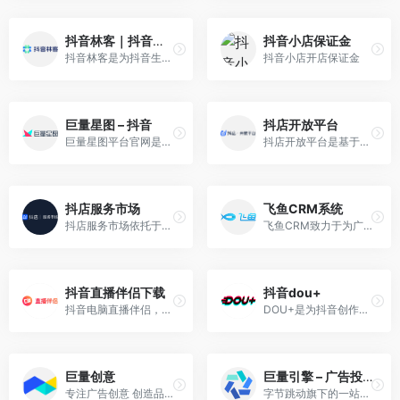
抖音林客｜抖音生活服务服务商平台
抖音小店保证金
抖音林客是为抖音生活服务的服务商打造的平台，服务商合作伙伴可在该平台为生活服务商家提供服务，为商家提供代运营服务和营销解决方案，助力商家长效经营。平台服务能力包括但不限于商家招募、商品管理、内容制作、店铺运营、商家培训、广告投流、产品能力等全方位服务内容。
抖音小店开店保证金
巨量星图 – 抖音
抖店开放平台
巨量星图平台官网是品牌主、MCN公司和明星/达人进行内容交易的服务平台。抖音希望通过海量聚合明星达人、持续输出优质内容、高效管理交易流程，进而提升用户体验，帮助品牌实现营销价值、MCN公司和明星/达人获取权益。
抖店开放平台是基于字节系电商业务搭建的开放平台，提供外部合作伙伴参与服务抖店商家各类电商服务，例如接口API、消息推送、数据安全等。
抖店服务市场
飞鱼CRM系统
抖店服务市场依托于短视频、直播等内容电商生态，这里聚集了商家经营链路中的优质第三方服务工具，我们旨在为小店商家提供全方位的支持。
飞鱼CRM致力于为广告主搭建高效的客户管理系统，通过连接广告投放与线索数据，深度挖掘线索背后的价值，降低您的线索处理成本。
抖音直播伴侣下载
抖音dou+
抖音电脑直播伴侣，完美适配西瓜视频、抖音、抖音火山
DOU+是为抖音创作者提供的视频加热工具。
巨量创意
巨量引擎 – 广告投放平台
专注广告创意 创造品牌价值
字节跳动旗下的一站式营销服务平台