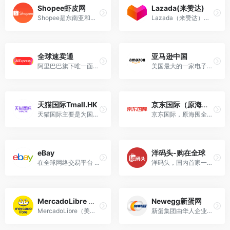
Shopee虾皮网
Lazada(来赞达)
Shopee是东南亚和台湾地区领先的电子商务平台。
Lazada（来赞达），东南亚地区最大的在线购物网站之一。
全球速卖通
亚马逊中国
阿里巴巴旗下唯一面向全球市场打造的在线交易平台
美国最大的一家电子商务公司，位于华盛顿州的西雅图。
天猫国际Tmall.HK
京东国际（原海囤全球）
天猫国际主要是为国内消费者直供海外原装进口商品。
京东国际，原海囤全球，海囤全球由原“京东全球购”更名而来。
eBay
洋码头-购在全球
在全球网络交易平台 eBay 享受买卖乐趣，从电子产品、汽车、时尚服饰、收藏品、体育用品、数码相机、婴儿用品到优惠券，应有尽有
洋码头，国内首家一站式海外购物平台
MercadoLibre 美客多
Newegg新蛋网
MercadoLibre（美客多）成立于1999年，是拉丁美洲领先的电子商务技术公司。其主要平台MercadoLibre.com和MercadoPago.com，为个人和企业提供在线购物、销售、广告、支付等解决方案。
新蛋集团由华人企业家Fred Chang于2001年创立，总部位于美国洛杉矶。