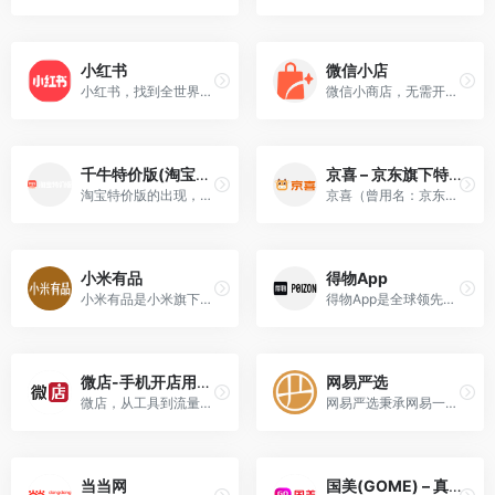
小红书
微信小店
小红书，找到全世界的好东西！和全球千万用户一起分享海外新货，笔记多多、测评满满，足不出户就能逛遍全世界，选购必备的海外口碑单品、护肤彩妆、时尚穿搭、家电数码、保健美食！
微信小商店，无需开发，免费开店，帮助商家快速生成卖货小程序 享有完整小商店功能，适合无开发能力且没有小程序的商家注册。
千牛特价版(淘宝特价版)
京喜 – 京东旗下特价购物平台
淘宝特价版的出现，是为了“消费分级”，把喜爱低价的用户从拼多多手里抢回来。上线三个月的时间，活跃用户就已经达到4000万，淘宝特价版也是不可小觑的。
京喜（曾用名：京东拼购）是京东集团旗下的社交电商平台，是以全面升级的拼购业务为核心，以微信为主要载体，基于包括微信、手Q两大亿级平台在内的六大移动端渠道，打造的全域社交
小米有品
得物App
小米有品是小米旗下精品生活电商平台，也是小米“新零售”战略的重要一环。依托小米生态链体系，延续小米的“爆品”模式，致力于将“小米式的性价比”延伸到更广泛的家居生活领域。
得物App是全球领先的集正品潮流电商和潮流生活社区于一体的新一代潮流网购社区。
微店-手机开店用微店
网易严选
微店，从工具到流量，一站式解决社交网络开店的所有问题。1分钟完成开店，无需缴费，立即开展你的微信生意。
网易严选秉承网易一贯的严谨态度，深入世界各地，严格把关所有商品的产地、工艺、原材料，甄选居家、厨房、饮食等各类商品，力求给你最优质的商品。
当当网
国美(GOME) – 真快乐