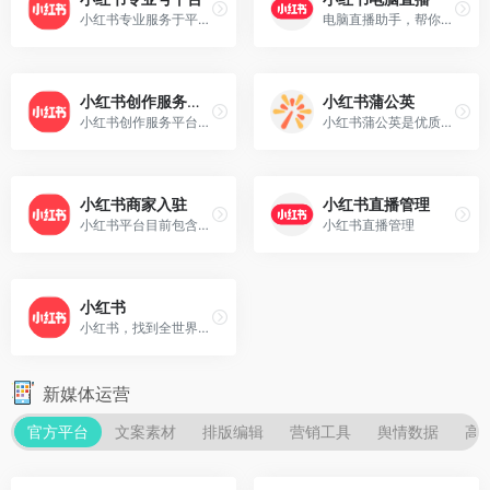
⼩红书专业服务于平中有业图的、体⼯户业，是基于账资质申请的专业账，故不持已封或属于禁⾏业的账进⾏申请，且也不持在审过中更换主体型。
电脑直播助手，帮你开启便捷直播之旅，配合小红书App可以体验直播完整功能
小红书创作服务平台
小红书蒲公英
小红书创作服务平台为小红书创作者和机构提供视频上传、数据分析、粉丝管理、创作指导等多项运营服务，助力用户解锁更多创作者专属功能，体验高效创作！
小红书蒲公英是优质创作者商业合作服务平台。超2亿月活的年轻用户在小红书标记美好生活。笔记合作/新品试用/直播带货，多样的合作方式充分释放创作者营销价值！
小红书商家入驻
小红书直播管理
小红书平台目前包含六种店铺类型：个人店、个体工商户店、普通企业店、专卖店、旗舰店、卖场型旗舰店；
小红书直播管理
小红书
小红书，找到全世界的好东西！和全球千万用户一起分享海外新货，笔记多多、测评满满，足不出户就能逛遍全世界，选购必备的海外口碑单品、护肤彩妆、时尚穿搭、家电数码、保健美食！
新媒体运营
官方平台
文案素材
排版编辑
营销工具
舆情数据
高