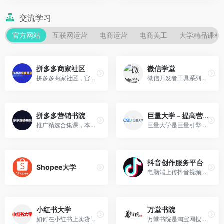
交流学习
官方网站
互联网运营
电商运营
电商美工
大学精品课程
拼多多商家社区
微信学堂
拼多多商家社区，官方资讯，经营干货，商家交流。
微信开发者工具系列课程，介绍开发者工具基础功能和实践案例，解决开发过程中遇到的调试问题。使用工具，简单快速上手开发小程序。
拼多多营销书院
巨量大学 – 提高营销专业力
推广精选合集课，本系列课程给你推广各产品的必修课合集，你想要的搜索、场景、oCPX转化神器等推广产品的使用技巧和精彩玩法都在这里！多多精彩课程，等你来体验哦！
巨量大学是巨量引擎旗下一站式数字营销培训和认证平台，通过专业化、体系化知识内容，以及系统化的个人职业技能认证，持续培养优质、专业的营销人才。平台围绕广告营销、短视频营销、内容营销、电商营销等核心领域，目前已积累超过1200门移动营销课程，吸引超过140万用户进行线上学习。同时，巨量大学面向生态合作伙伴，提供巨量讲师认证体系，在全行业形成优质讲师资源联盟。巨量大学致力于以专业营销知识为全行业生态伙伴提供商业增长力，让知识加速每一次商业成长。
抖音创作服务平台
Shopee大学
电脑端上传抖音视频，抖音创作服务平台是抖音创作者的专属服务平台。
小红书大学
万堂书院
如何在小红书上卖货？先来看看小红书大学吧~
万堂书院是淘宝网搜索竞价产品——直通车的官方培训中心，成立于2009年10月10日。