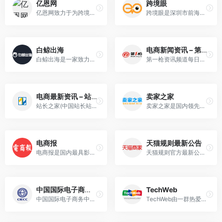
亿恩网
跨境眼
亿恩网致力于为跨境电商行业提供全球跨境电商新闻资讯以及跨境独立站,亚马逊,eBay,Wish,速卖通平台运营营销干货和行业生态新闻的电子商务新媒体平台。
跨境眼是深圳市前海跨境眼科技…
白鲸出海
电商新闻资讯 – 第一枪
白鲸出海是一家致力于服务中国泛互联网企业走向海外的综合服务平台，目前白鲸出海涵盖资讯（快讯、7×24h、问答和话题等）、数据（公司、产品、资本、榜单、专辑和投放等）、服务（...
第一枪资讯频道每日发布最新电商资讯、B2B行业新闻、互联网资讯、行业资讯，整合和精编全网资讯，包含行业知识、生活百科等内容。专业实时的互联网媒体平台。
电商最新资讯 – 站长之家
卖家之家
站长之家(中国站长站)为个人站长与企业网络提供全面的站长资讯、源代码程序下载、海量建站素材、强大的搜索优化辅助工具、网络产品设计与运营理念以及一站式网络解决方案，十年来我们一直致力为中文网站提供动力。
卖家之家是国内领先的出口跨境电商卖家服务平台,为卖家提供最新跨境电商资讯、跨境电商运营工具以及测评黑名单,从而为电跨境电商卖家带来卓越用户体验。
电商报
天猫规则最新公告
电商报是国内最具影响力的电子商务媒体和电子商务专业研究机构之一，关注并24小时播报B2B、B2C、C2C、外贸、移动电商等电商领域最新动态，揭示电子商务行业发展趋势和热点话题。
天猫规则官方最新公告，天猫商家第一时间了解规则变化的信息渠道。
中国国际电子商务网
TechWeb
中国国际电子商务中心（CIECC）成立于1996年2月，作为商务部直属事业单位，主要职责是负责商务部信息化建设服务支撑工作。
TechWeb由一群热爱互联网、热爱新闻的资深网络新闻工作者创建、维护。每日专业提供互联网产品、智能设备及互联网服务等方面的最新资讯。