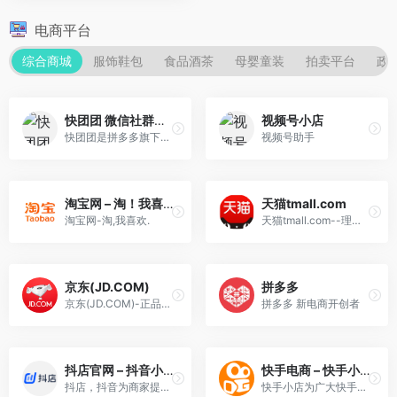
电商平台
综合商城
服饰鞋包
食品酒茶
母婴童装
拍卖平台
政
快团团 微信社群团购小程序
视频号小店
快团团是拼多多旗下微信社群团购小程序，助力微信生态内商家经营私域流量，致力于提供“找货-找人-把货/服务卖给人”的全链路解决方法，为商家的用户们提供优质社群购物体验。
视频号助手
淘宝网 – 淘！我喜欢
天猫tmall.com
淘宝网-淘,我喜欢.
天猫tmall.com--理想生活上天猫
京东(JD.COM)
拼多多
京东(JD.COM)-正品低价、品质保障、配送及时、轻松购物！
拼多多 新电商开创者
抖店官网 – 抖音小店商家后台
快手电商 – 快手小店
抖店，抖音为商家提供电商服务的平台。
快手小店为广大快手电商主播与用户提供了电商交易工具