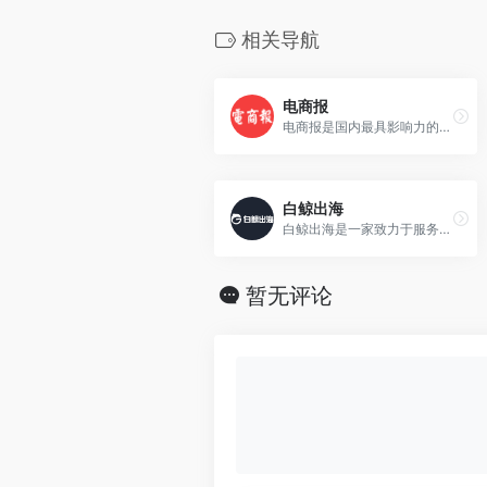
相关导航
电商报
电商报是国内最具影响力的电子商务媒体和电子商务专业研究机构之一，关注并24小时播报B2B、B2C、C2C、外贸、移动电商等电商领域最新动态，揭示电子商务行业发展趋势和热点话题。
白鲸出海
白鲸出海是一家致力于服务中国泛互联网企业走向海外的综合服务平台，目前白鲸出海涵盖资讯（快讯、7×24h、问答和话题等）、数据（公司、产品、资本、榜单、专辑和投放等）、服务（...
暂无评论