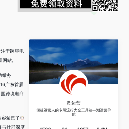
专注于跨境电
直网站。
功举办
016广东首届
中国跨境电商
潮运营
便捷运营人的专属流行大全工具箱—潮运营导
航
内容聚集了中
容与社群深度