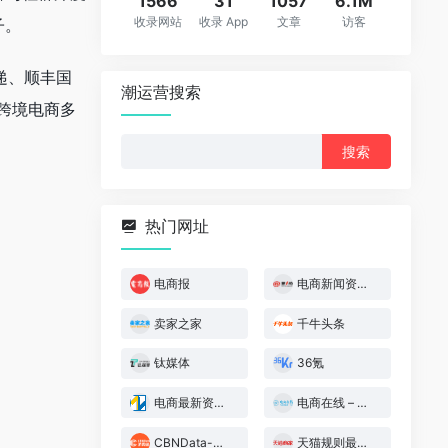
1566
31
1057
6.1M
收录网站
收录 App
文章
访客
子。
速递、顺丰国
潮运营搜索
及跨境电商多
搜
索：
热门网址
电商报
电商新闻资讯 – 第一枪
卖家之家
千牛头条
钛媒体
36氪
电商最新资讯 – 站长之家
电商在线 – 电商资讯第一入口
CBNData-第一财经商业数据中心
天猫规则最新公告