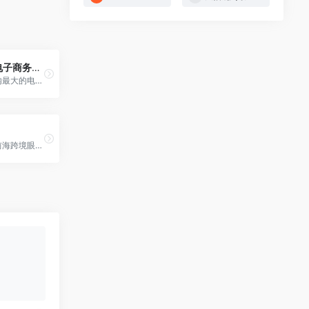
亿邦动力网 – 电子商务新闻门户
亿邦动力网是国内最大的电子商务专业媒体
跨境眼是深圳市前海跨境眼科技…