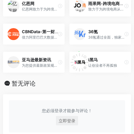
亿恩网
雨果网-跨境电商智能服务平台
亿恩网致力于为跨境电商行业提供全球跨境电商新闻资讯以及跨境独立站,亚马逊,eBay,Wish,速卖通平台运营营销干货和行业生态新闻的电子商务新媒体平台。
致力于为跨境电商从业者提供跨境进出口、外贸、国内外财经政策等新闻资讯的跨境电商智能服务平台。
CBNData-第一财经商业数据中心
36氪
借力阿里巴巴大数据，整合中国最大的财经媒体集团（第一财经）优势资源，以商业数据研究报告、数据指数、定制化咨询等为核心产品，同时通过数据可视化新闻、活动、视频/直播等形式……
36氪通过全面，独家的视角为用户深度剖析最前沿的资讯，致力于让一部分人先看到未来，内容涵盖快讯，科技，金融，投资，房产，汽车，互联网，股市，教育，生活，职场等
亚马逊最新资讯
i黑马
为您提供最新政策规则、开店服务动态 与全面官方资讯
让创业者不再孤独
暂无评论
您必须登录才能参与评论！
立即登录