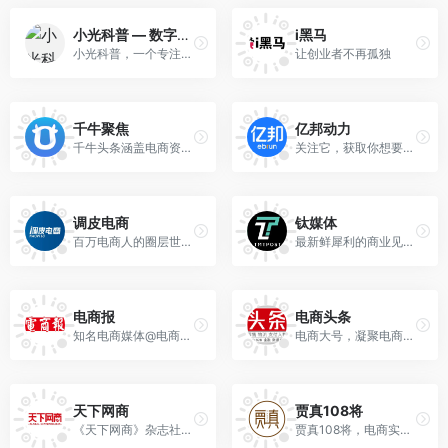
小光科普 — 数字技巧与高效工具，一站式实用指南
i黑马
小光科普，一个专注于数字技巧、实用教程和高效工具分享的平台，提供社交媒体内容下载、热门软件使用指南以及精选资源推荐，助你在数字世界畅行无阻。
让创业者不再孤独
千牛聚焦
亿邦动力
千牛头条涵盖电商资讯、商业案例、行业动态、新零售观察等多元化内容，为千万商家提供信息服务。
关注它，获取你想要的一切电商知识和资源。 标签：微信公众号
调皮电商
钛媒体
百万电商人的圈层世界，等你来！好内容，好社群，好产品！ 标签：微信公众号
最新鲜犀利的商业见闻，最国际视野的前沿技术，最不常见的独家猛料。
电商报
电商头条
知名电商媒体@电商报 唯一公众号。电商报，看电商！中国电商影响力媒体！
电商大号，凝聚电商人，聚焦电商头条，案例解析！以与众不同视角看电商，劲爆内容每日推送！
天下网商
贾真108将
《天下网商》杂志社官方账号。致力于记录互联网商业的人物和故事。
贾真108将，电商实战「黄埔军校」