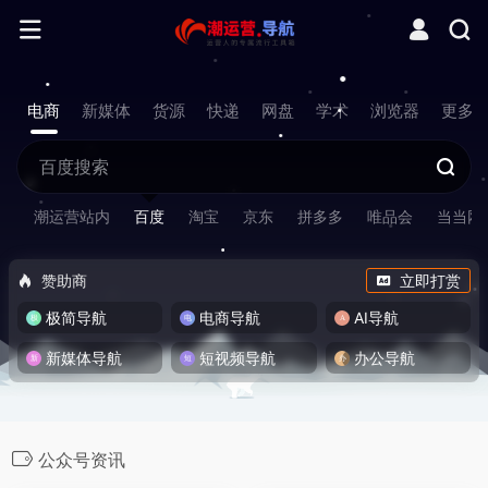
电商
新媒体
货源
快递
网盘
学术
浏览器
更多
潮运营站内
百度
淘宝
京东
拼多多
唯品会
当当网
赞助商
立即打赏
极简导航
电商导航
AI导航
新媒体导航
短视频导航
办公导航
公众号资讯